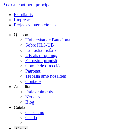
Pasar al contingut principal
Estudiants
Empreses
Projectes internacionals
Qui som
Universitat de Barcelona
Sobre l'IL3-UB
La nostra història
UB als rànquings
El nostre propòsit
Comitè de direcció
Patronat
Treballa amb nosaltres
Contacte
Actualitat
Esdeveniments
Notícies
Blog
Català
Castellano
Català
Cerca