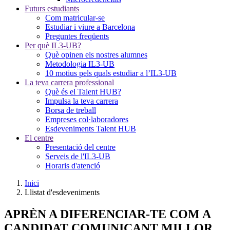
Futurs estudiants
Com matricular-se
Estudiar i viure a Barcelona
Preguntes freqüents
Per què IL3-UB?
Què opinen els nostres alumnes
Metodologia IL3-UB
10 motius pels quals estudiar a l’IL3-UB
La teva carrera professional
Què és el Talent HUB?
Impulsa la teva carrera
Borsa de treball
Empreses col·laboradores
Esdeveniments Talent HUB
El centre
Presentació del centre
Serveis de l'IL3-UB
Horaris d'atenció
Inici
Llistat d'esdeveniments
APRÈN A DIFERENCIAR-TE COM A
CANDIDAT COMUNICANT MILLOR