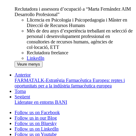
Reclutadora i assessora d’ocupació a “Marta Fernández AIM
Desarrollo Profesional”
Llicencia en Psicologia i Psicopedagogia i Màster en
Direcció de Recursos Humans
Més de deu anys d’experiència treballant en selecció de
personal i desenvolupament professional en
consultories de recursos humans, agències de
col·locació, ETT
Reclutadora freelance
LinkedIn
Veure menys
Anterior
FARMATALK-Estratègia Farmacèutica Europea: reptes i
oportunitats per a la indústria farmacèutica europea
Torna
Següent
Lideratge en entorns BANI
Follow us on Facebook
Follow us in our Blog
Follow us on Bluesky
Follow us on LinkedIn
Follow us on Youtube