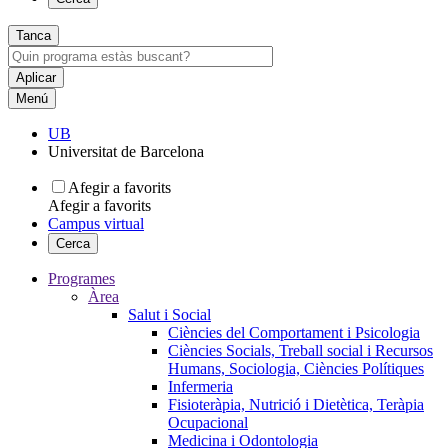
Tanca
Menú
UB
Universitat de Barcelona
Afegir a favorits
Afegir a favorits
Campus virtual
Cerca
Programes
Àrea
Salut i Social
Ciències del Comportament i Psicologia
Ciències Socials, Treball social i Recursos
Humans, Sociologia, Ciències Polítiques
Infermeria
Fisioteràpia, Nutrició i Dietètica, Teràpia
Ocupacional
Medicina i Odontologia