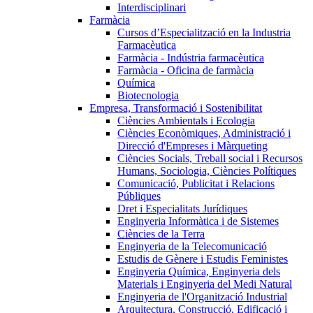
Interdisciplinari
Farmàcia
Cursos d’Especialització en la Industria
Farmacèutica
Farmàcia - Indústria farmacèutica
Farmàcia - Oficina de farmàcia
Química
Biotecnologia
Empresa, Transformació i Sostenibilitat
Ciències Ambientals i Ecologia
Ciències Econòmiques, Administració i
Direcció d'Empreses i Màrqueting
Ciències Socials, Treball social i Recursos
Humans, Sociologia, Ciències Polítiques
Comunicació, Publicitat i Relacions
Públiques
Dret i Especialitats Jurídiques
Enginyeria Informàtica i de Sistemes
Ciències de la Terra
Enginyeria de la Telecomunicació
Estudis de Gènere i Estudis Feministes
Enginyeria Química, Enginyeria dels
Materials i Enginyeria del Medi Natural
Enginyeria de l'Organització Industrial
Arquitectura, Construcció, Edificació i