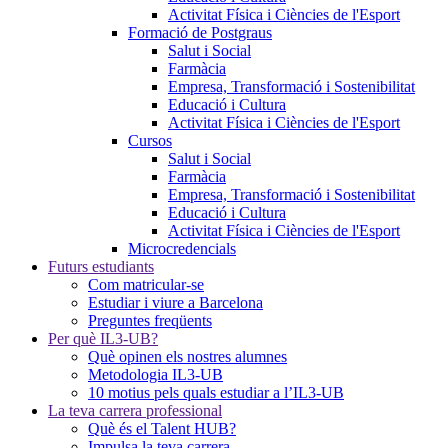
Activitat Física i Ciències de l'Esport
Formació de Postgraus
Salut i Social
Farmàcia
Empresa, Transformació i Sostenibilitat
Educació i Cultura
Activitat Física i Ciències de l'Esport
Cursos
Salut i Social
Farmàcia
Empresa, Transformació i Sostenibilitat
Educació i Cultura
Activitat Física i Ciències de l'Esport
Microcredencials
Futurs estudiants
Com matricular-se
Estudiar i viure a Barcelona
Preguntes freqüents
Per què IL3-UB?
Què opinen els nostres alumnes
Metodologia IL3-UB
10 motius pels quals estudiar a l’IL3-UB
La teva carrera professional
Què és el Talent HUB?
Impulsa la teva carrera