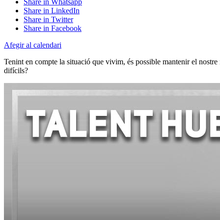
Share in Whatsapp
Share in LinkedIn
Share in Twitter
Share in Facebook
Afegir al calendari
Tenint en compte la situació que vivim, és possible mantenir el nost
difícils?