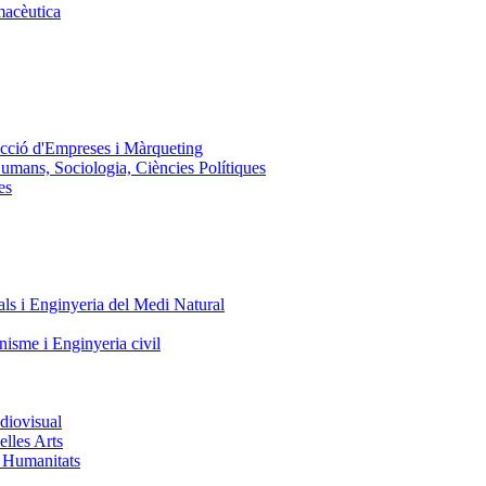
macèutica
ecció d'Empreses i Màrqueting
Humans, Sociologia, Ciències Polítiques
es
ls i Enginyeria del Medi Natural
nisme i Enginyeria civil
diovisual
elles Arts
i Humanitats