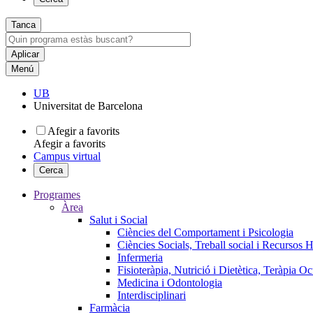
Tanca
Menú
UB
Universitat de Barcelona
Afegir a favorits
Afegir a favorits
Campus virtual
Cerca
Programes
Àrea
Salut i Social
Ciències del Comportament i Psicologia
Ciències Socials, Treball social i Recursos 
Infermeria
Fisioteràpia, Nutrició i Dietètica, Teràpia O
Medicina i Odontologia
Interdisciplinari
Farmàcia