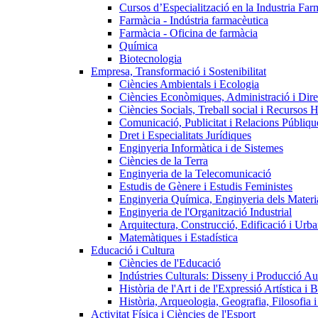
Cursos d’Especialització en la Industria Far
Farmàcia - Indústria farmacèutica
Farmàcia - Oficina de farmàcia
Química
Biotecnologia
Empresa, Transformació i Sostenibilitat
Ciències Ambientals i Ecologia
Ciències Econòmiques, Administració i Dir
Ciències Socials, Treball social i Recursos 
Comunicació, Publicitat i Relacions Públiqu
Dret i Especialitats Jurídiques
Enginyeria Informàtica i de Sistemes
Ciències de la Terra
Enginyeria de la Telecomunicació
Estudis de Gènere i Estudis Feministes
Enginyeria Química, Enginyeria dels Materia
Enginyeria de l'Organització Industrial
Arquitectura, Construcció, Edificació i Urba
Matemàtiques i Estadística
Educació i Cultura
Ciències de l'Educació
Indústries Culturals: Disseny i Producció Au
Història de l'Art i de l'Expressió Artística i B
Història, Arqueologia, Geografia, Filosofia 
Activitat Física i Ciències de l'Esport