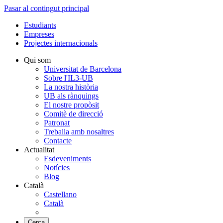
Pasar al contingut principal
Estudiants
Empreses
Projectes internacionals
Qui som
Universitat de Barcelona
Sobre l'IL3-UB
La nostra història
UB als rànquings
El nostre propòsit
Comitè de direcció
Patronat
Treballa amb nosaltres
Contacte
Actualitat
Esdeveniments
Notícies
Blog
Català
Castellano
Català
Cerca