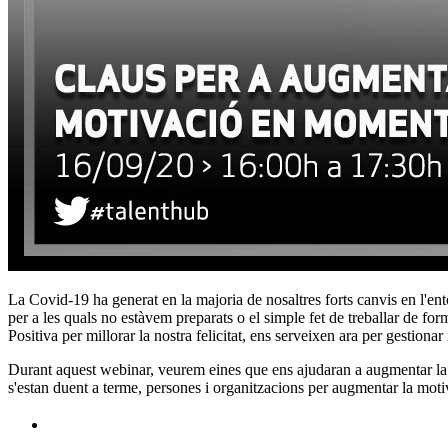
La Covid-19 ha generat en la majoria de nosaltres forts canvis en l'ent
per a les quals no estàvem preparats o el simple fet de treballar de f
Positiva per millorar la nostra felicitat, ens serveixen ara per gestio
Durant aquest webinar, veurem eines que ens ajudaran a augmentar la nos
s'estan duent a terme, persones i organitzacions per augmentar la moti