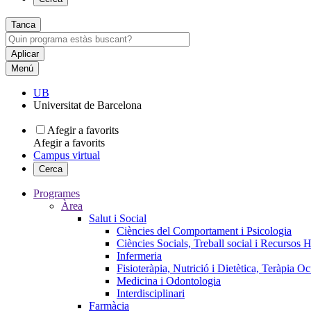
Tanca
Menú
UB
Universitat de Barcelona
Afegir a favorits
Afegir a favorits
Campus virtual
Cerca
Programes
Àrea
Salut i Social
Ciències del Comportament i Psicologia
Ciències Socials, Treball social i Recursos 
Infermeria
Fisioteràpia, Nutrició i Dietètica, Teràpia O
Medicina i Odontologia
Interdisciplinari
Farmàcia