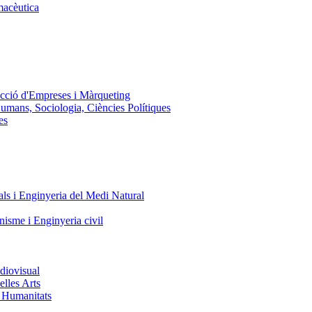
macèutica
ecció d'Empreses i Màrqueting
Humans, Sociologia, Ciències Polítiques
es
ls i Enginyeria del Medi Natural
nisme i Enginyeria civil
diovisual
elles Arts
i Humanitats