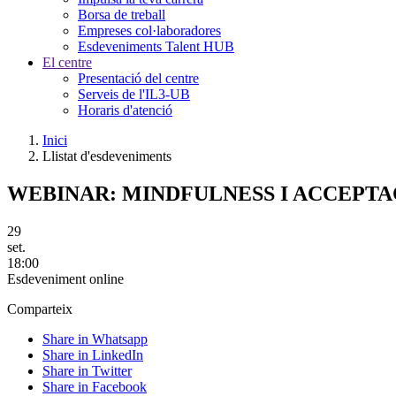
Borsa de treball
Empreses col·laboradores
Esdeveniments Talent HUB
El centre
Presentació del centre
Serveis de l'IL3-UB
Horaris d'atenció
Inici
Llistat d'esdeveniments
WEBINAR: MINDFULNESS I ACCEPTA
29
set.
18:00
Esdeveniment online
Comparteix
Share in Whatsapp
Share in LinkedIn
Share in Twitter
Share in Facebook