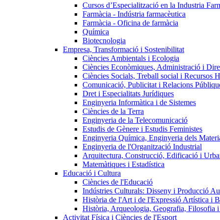
Cursos d’Especialització en la Industria Far
Farmàcia - Indústria farmacèutica
Farmàcia - Oficina de farmàcia
Química
Biotecnologia
Empresa, Transformació i Sostenibilitat
Ciències Ambientals i Ecologia
Ciències Econòmiques, Administració i Dir
Ciències Socials, Treball social i Recursos 
Comunicació, Publicitat i Relacions Públiqu
Dret i Especialitats Jurídiques
Enginyeria Informàtica i de Sistemes
Ciències de la Terra
Enginyeria de la Telecomunicació
Estudis de Gènere i Estudis Feministes
Enginyeria Química, Enginyeria dels Materia
Enginyeria de l'Organització Industrial
Arquitectura, Construcció, Edificació i Urba
Matemàtiques i Estadística
Educació i Cultura
Ciències de l'Educació
Indústries Culturals: Disseny i Producció Au
Història de l'Art i de l'Expressió Artística i B
Història, Arqueologia, Geografia, Filosofia 
Activitat Física i Ciències de l'Esport