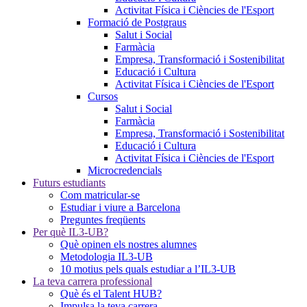
Activitat Física i Ciències de l'Esport
Formació de Postgraus
Salut i Social
Farmàcia
Empresa, Transformació i Sostenibilitat
Educació i Cultura
Activitat Física i Ciències de l'Esport
Cursos
Salut i Social
Farmàcia
Empresa, Transformació i Sostenibilitat
Educació i Cultura
Activitat Física i Ciències de l'Esport
Microcredencials
Futurs estudiants
Com matricular-se
Estudiar i viure a Barcelona
Preguntes freqüents
Per què IL3-UB?
Què opinen els nostres alumnes
Metodologia IL3-UB
10 motius pels quals estudiar a l’IL3-UB
La teva carrera professional
Què és el Talent HUB?
Impulsa la teva carrera