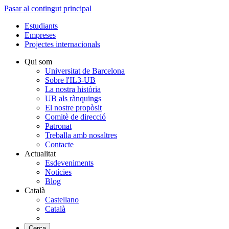
Pasar al contingut principal
Estudiants
Empreses
Projectes internacionals
Qui som
Universitat de Barcelona
Sobre l'IL3-UB
La nostra història
UB als rànquings
El nostre propòsit
Comitè de direcció
Patronat
Treballa amb nosaltres
Contacte
Actualitat
Esdeveniments
Notícies
Blog
Català
Castellano
Català
Cerca