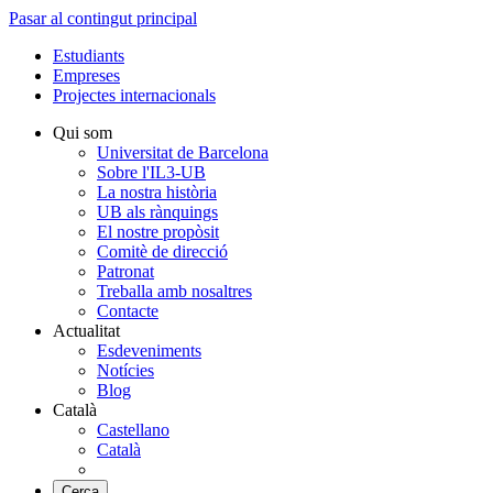
Pasar al contingut principal
Estudiants
Empreses
Projectes internacionals
Qui som
Universitat de Barcelona
Sobre l'IL3-UB
La nostra història
UB als rànquings
El nostre propòsit
Comitè de direcció
Patronat
Treballa amb nosaltres
Contacte
Actualitat
Esdeveniments
Notícies
Blog
Català
Castellano
Català
Cerca