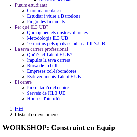
Futurs estudiants
Com matricular-se
Estudiar i viure a Barcelona
Preguntes freqüents
Per què IL3-UB?
Què opinen els nostres alumnes
Metodologia IL3-UB
10 motius pels quals estudiar a l’IL3-UB
La teva carrera professional
Què és el Talent HUB?
Impulsa la teva carrera
Borsa de treball
Empreses col·laboradores
Esdeveniments Talent HUB
El centre
Presentació del centre
Serveis de l'IL3-UB
Horaris d'atenció
Inici
Llistat d'esdeveniments
WORKSHOP: Construint en Equip