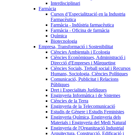
Interdisciplinari
Farmàcia
Cursos d’Especialització en la Industria
Farmacèutica
Farmàcia - Indústria farmacèutica
Farmàcia - Oficina de farmàcia
Química
Biotecnologia
Empresa, Transformació i Sostenibilitat
Ciències Ambientals i Ecologia
Ciències Econòmiques, Administració i
Direcció d'Empreses i Màrqueting
Ciències Socials, Treball social i Recursos
Humans, Sociologia, Ciències Polítiques
Comunicació, Publicitat i Relacions
Públiques
Dret i Especialitats Jurídiques
Enginyeria Informàtica i de Sistemes
Ciències de la Terra
Enginyeria de la Telecomunicació
Estudis de Gènere i Estudis Feministes
Enginyeria Química, Enginyeria dels
Materials i Enginyeria del Medi Natural
Enginyeria de l'Organització Industrial
Arquitectura, Construcció, Edificació i