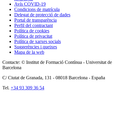
Avís COVID-19
Condicions de matrícula
Delegat de protecció de dades
Portal de transparència
Perfil del contractant
Política de cookies
Política de privacitat
Política de xarxes socials
Suggerències i queixes
Mapa de la web
Contacte: © Institut de Formació Contínua - Universitat de
Barcelona
C/ Ciutat de Granada, 131 -
08018
Barcelona - España
Tel.
+34 93 309 36 54