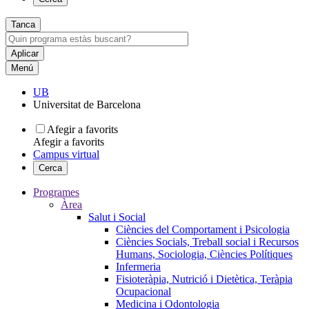
Tanca
Menú
UB
Universitat de Barcelona
Afegir a favorits
Afegir a favorits
Campus virtual
Cerca
Programes
Àrea
Salut i Social
Ciències del Comportament i Psicologia
Ciències Socials, Treball social i Recursos
Humans, Sociologia, Ciències Polítiques
Infermeria
Fisioteràpia, Nutrició i Dietètica, Teràpia
Ocupacional
Medicina i Odontologia