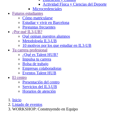
Actividad Física y Ciencias del Deporte
Microcredenciales
Futuros estudiantes
Cómo matricularse
Estudiar y vivir en Barcelona
Preguntas frecuentes
¿Por qué IL3-UB?
Qué opinan nuestros alumnos
Metodología IL3-UB
10 motivos por los que estudiar en IL3-UB
Tu carrera profesional
¿Qué es Talent HUB?
Impulsa tu carrera
Bolsa de trabajo
Empresas colaboradoras
Eventos Talent HUB
El centro
Presentación del centro
Servicios del IL3-UB
Horarios de atención
Inicio
Listado de eventos
WORKSHOP: Construyendo en Equipo