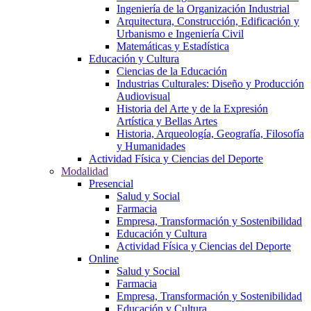
Ingeniería de la Organización Industrial
Arquitectura, Construcción, Edificación y
Urbanismo e Ingeniería Civil
Matemáticas y Estadística
Educación y Cultura
Ciencias de la Educación
Industrias Culturales: Diseño y Producción
Audiovisual
Historia del Arte y de la Expresión
Artística y Bellas Artes
Historia, Arqueología, Geografía, Filosofía
y Humanidades
Actividad Física y Ciencias del Deporte
Modalidad
Presencial
Salud y Social
Farmacia
Empresa, Transformación y Sostenibilidad
Educación y Cultura
Actividad Física y Ciencias del Deporte
Online
Salud y Social
Farmacia
Empresa, Transformación y Sostenibilidad
Educación y Cultura