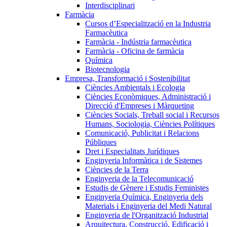
Interdisciplinari
Farmàcia
Cursos d’Especialització en la Industria
Farmacèutica
Farmàcia - Indústria farmacèutica
Farmàcia - Oficina de farmàcia
Química
Biotecnologia
Empresa, Transformació i Sostenibilitat
Ciències Ambientals i Ecologia
Ciències Econòmiques, Administració i
Direcció d'Empreses i Màrqueting
Ciències Socials, Treball social i Recursos
Humans, Sociologia, Ciències Polítiques
Comunicació, Publicitat i Relacions
Públiques
Dret i Especialitats Jurídiques
Enginyeria Informàtica i de Sistemes
Ciències de la Terra
Enginyeria de la Telecomunicació
Estudis de Gènere i Estudis Feministes
Enginyeria Química, Enginyeria dels
Materials i Enginyeria del Medi Natural
Enginyeria de l'Organització Industrial
Arquitectura, Construcció, Edificació i