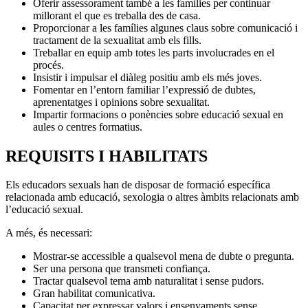
Oferir assessorament també a les famílies per continuar
millorant el que es treballa des de casa.
Proporcionar a les famílies algunes claus sobre comunicació i
tractament de la sexualitat amb els fills.
Treballar en equip amb totes les parts involucrades en el
procés.
Insistir i impulsar el diàleg positiu amb els més joves.
Fomentar en l’entorn familiar l’expressió de dubtes,
aprenentatges i opinions sobre sexualitat.
Impartir formacions o ponències sobre educació sexual en
aules o centres formatius.
REQUISITS I HABILITATS
Els educadors sexuals han de disposar de formació específica
relacionada amb educació, sexologia o altres àmbits relacionats amb
l’educació sexual.
A més, és necessari:
Mostrar-se accessible a qualsevol mena de dubte o pregunta.
Ser una persona que transmeti confiança.
Tractar qualsevol tema amb naturalitat i sense pudors.
Gran habilitat comunicativa.
Capacitat per expressar valors i ensenyaments sense