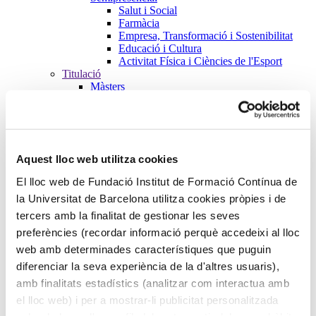
Salut i Social
Farmàcia
Empresa, Transformació i Sostenibilitat
Educació i Cultura
Activitat Física i Ciències de l'Esport
Titulació
Màsters
Salut i Social
Farmàcia
Empresa, Transformació i Sostenibilitat
Educació i Cultura
Activitat Física i Ciències de l'Esport
Aquest lloc web utilitza cookies
Formació de Postgraus
Salut i Social
El lloc web de Fundació Institut de Formació Contínua de
Farmàcia
la Universitat de Barcelona utilitza cookies pròpies i de
Empresa, Transformació i Sostenibilitat
Educació i Cultura
tercers amb la finalitat de gestionar les seves
Activitat Física i Ciències de l'Esport
preferències (recordar informació perquè accedeixi al lloc
Cursos
web amb determinades característiques que puguin
Salut i Social
Farmàcia
diferenciar la seva experiència de la d'altres usuaris),
Empresa, Transformació i Sostenibilitat
amb finalitats estadístics (analitzar com interactua amb
Educació i Cultura
el lloc web) i per a mostrar-li publicitat personalitzada
Activitat Física i Ciències de l'Esport
Microcredencials