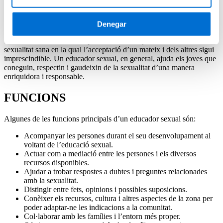
Descobreix com convertir-te en Educador sexual de la mà de l'IL3-
UB
Denegar
L’educació sexual treballa per educar, ensenyar i fomentar una
sexualitat sana en la qual l’acceptació d’un mateix i dels altres sigui
imprescindible. Un educador sexual, en general, ajuda els joves que
coneguin, respectin i gaudeixin de la sexualitat d’una manera
enriquidora i responsable.
FUNCIONS
Algunes de les funcions principals d’un educador sexual són:
Acompanyar les persones durant el seu desenvolupament al
voltant de l’educació sexual.
Actuar com a mediació entre les persones i els diversos
recursos disponibles.
Ajudar a trobar respostes a dubtes i preguntes relacionades
amb la sexualitat.
Distingir entre fets, opinions i possibles suposicions.
Conèixer els recursos, cultura i altres aspectes de la zona per
poder adaptar-ne les indicacions a la comunitat.
Col·laborar amb les famílies i l’entorn més proper.