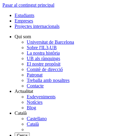
Pasar al contingut principal
Estudiants
Empreses
Projectes internacionals
Qui som
Universitat de Barcelona
Sobre l'IL3-UB
La nostra història
UB als rànquings
El nostre propòsit
Comitè de direcció
Patronat
Treballa amb nosaltres
Contacte
Actualitat
Esdeveniments
Notícies
Blog
Català
Castellano
Català
Cerca