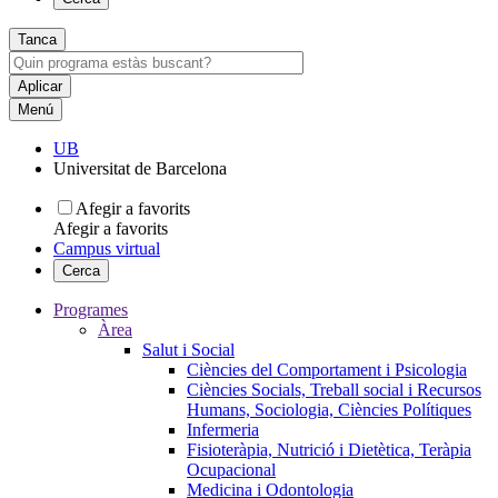
Tanca
Menú
UB
Universitat de Barcelona
Afegir a favorits
Afegir a favorits
Campus virtual
Cerca
Programes
Àrea
Salut i Social
Ciències del Comportament i Psicologia
Ciències Socials, Treball social i Recursos
Humans, Sociologia, Ciències Polítiques
Infermeria
Fisioteràpia, Nutrició i Dietètica, Teràpia
Ocupacional
Medicina i Odontologia