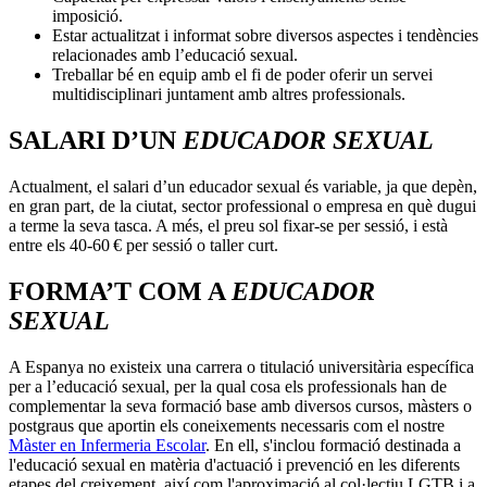
imposició.
Estar actualitzat i informat sobre diversos aspectes i tendències
relacionades amb l’educació sexual.
Treballar bé en equip amb el fi de poder oferir un servei
multidisciplinari juntament amb altres professionals.
SALARI D’UN
EDUCADOR SEXUAL
Actualment, el salari d’un educador sexual és variable, ja que depèn,
en gran part, de la ciutat, sector professional o empresa en què dugui
a terme la seva tasca. A més, el preu sol fixar-se per sessió, i està
entre els 40-60 € per sessió o taller curt.
FORMA’T COM A
EDUCADOR
SEXUAL
A Espanya no existeix una carrera o titulació universitària específica
per a l’educació sexual, per la qual cosa els professionals han de
complementar la seva formació base amb diversos cursos, màsters o
postgraus que aportin els coneixements necessaris com el nostre
Màster en Infermeria Escolar
.
En ell, s'inclou formació destinada a
l'educació sexual en matèria d'actuació i prevenció en les diferents
etapes del creixement, així com l'aproximació al col·lectiu LGTB i a