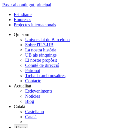
Pasar al contingut principal
Estudiants
Empreses
Projectes internacionals
Qui som
Universitat de Barcelona
Sobre l'IL3-UB
La nostra història
UB als rànquings
El nostre propòsit
Comitè de direcció
Patronat
Treballa amb nosaltres
Contacte
Actualitat
Esdeveniments
Notícies
Blog
Català
Castellano
Català
Cerca