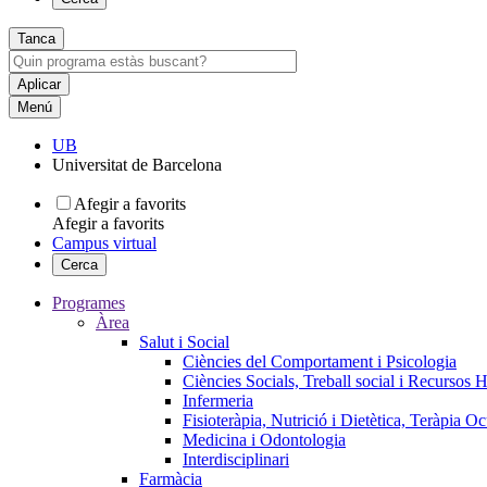
Tanca
Menú
UB
Universitat de Barcelona
Afegir a favorits
Afegir a favorits
Campus virtual
Cerca
Programes
Àrea
Salut i Social
Ciències del Comportament i Psicologia
Ciències Socials, Treball social i Recursos 
Infermeria
Fisioteràpia, Nutrició i Dietètica, Teràpia O
Medicina i Odontologia
Interdisciplinari
Farmàcia