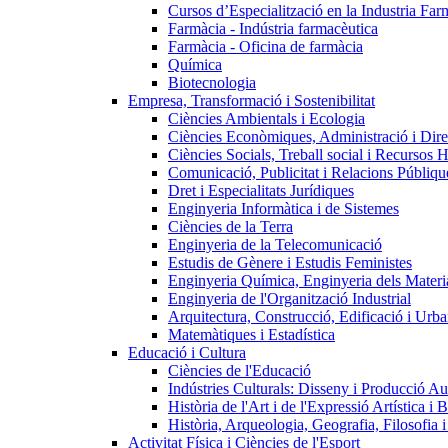
Cursos d’Especialització en la Industria Far
Farmàcia - Indústria farmacèutica
Farmàcia - Oficina de farmàcia
Química
Biotecnologia
Empresa, Transformació i Sostenibilitat
Ciències Ambientals i Ecologia
Ciències Econòmiques, Administració i Dir
Ciències Socials, Treball social i Recursos 
Comunicació, Publicitat i Relacions Públiqu
Dret i Especialitats Jurídiques
Enginyeria Informàtica i de Sistemes
Ciències de la Terra
Enginyeria de la Telecomunicació
Estudis de Gènere i Estudis Feministes
Enginyeria Química, Enginyeria dels Materia
Enginyeria de l'Organització Industrial
Arquitectura, Construcció, Edificació i Urba
Matemàtiques i Estadística
Educació i Cultura
Ciències de l'Educació
Indústries Culturals: Disseny i Producció Au
Història de l'Art i de l'Expressió Artística i B
Història, Arqueologia, Geografia, Filosofia 
Activitat Física i Ciències de l'Esport