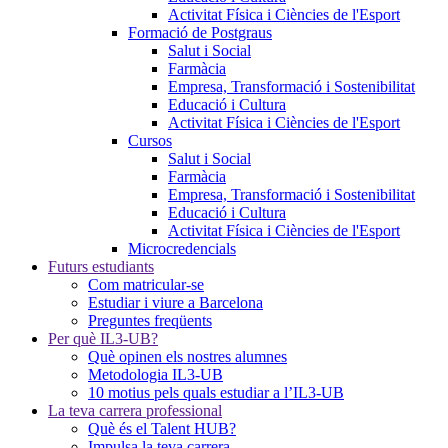
Activitat Física i Ciències de l'Esport
Formació de Postgraus
Salut i Social
Farmàcia
Empresa, Transformació i Sostenibilitat
Educació i Cultura
Activitat Física i Ciències de l'Esport
Cursos
Salut i Social
Farmàcia
Empresa, Transformació i Sostenibilitat
Educació i Cultura
Activitat Física i Ciències de l'Esport
Microcredencials
Futurs estudiants
Com matricular-se
Estudiar i viure a Barcelona
Preguntes freqüents
Per què IL3-UB?
Què opinen els nostres alumnes
Metodologia IL3-UB
10 motius pels quals estudiar a l’IL3-UB
La teva carrera professional
Què és el Talent HUB?
Impulsa la teva carrera