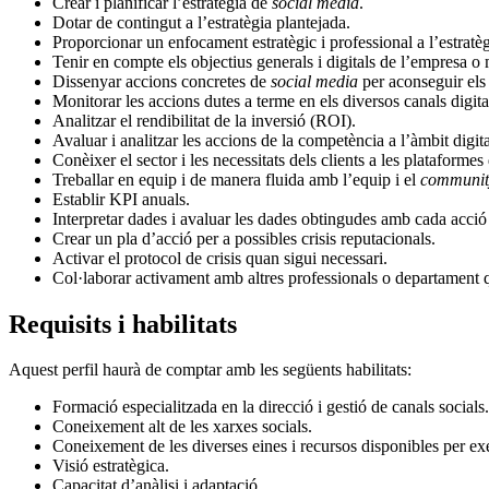
Crear i planificar l’estratègia de
social media
.
Dotar de contingut a l’estratègia plantejada.
Proporcionar un enfocament estratègic i professional a l’estratè
Tenir en compte els objectius generals i digitals de l’empresa o
Dissenyar accions concretes de
social media
per aconseguir els 
Monitorar les accions dutes a terme en els diversos canals digita
Analitzar el rendibilitat de la inversió (ROI).
Avaluar i analitzar les accions de la competència a l’àmbit digita
Conèixer el sector i les necessitats dels clients a les plataformes 
Treballar en equip i de manera fluida amb l’equip i el
communit
Establir KPI anuals.
Interpretar dades i avaluar les dades obtingudes amb cada acció 
Crear un pla d’acció per a possibles crisis reputacionals.
Activar el protocol de crisis quan sigui necessari.
Col·laborar activament amb altres professionals o departament q
Requisits i habilitats
Aquest perfil haurà de comptar amb les següents habilitats:
Formació especialitzada en la direcció i gestió de canals socials.
Coneixement alt de les xarxes socials.
Coneixement de les diverses eines i recursos disponibles per ex
Visió estratègica.
Capacitat d’anàlisi i adaptació.