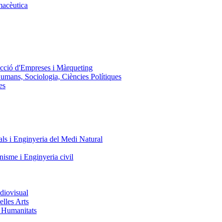
macèutica
ecció d'Empreses i Màrqueting
Humans, Sociologia, Ciències Polítiques
es
ls i Enginyeria del Medi Natural
nisme i Enginyeria civil
diovisual
elles Arts
i Humanitats