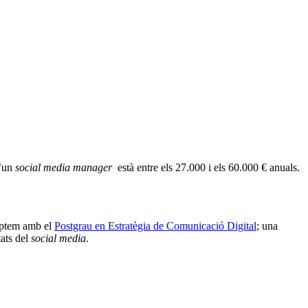
d’un
social media manager
està entre els 27.000 i els 60.000 € anuals.
omptem amb el
Postgrau en Estratègia de Comunicació Digital
; una
tats del
social media
.