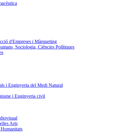
macèutica
ecció d'Empreses i Màrqueting
Humans, Sociologia, Ciències Polítiques
es
ls i Enginyeria del Medi Natural
nisme i Enginyeria civil
diovisual
elles Arts
i Humanitats