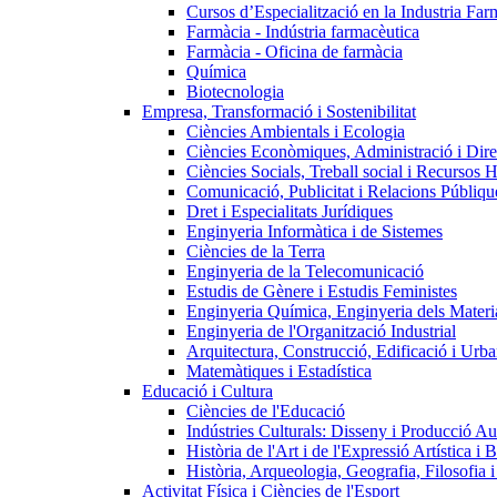
Cursos d’Especialització en la Industria Far
Farmàcia - Indústria farmacèutica
Farmàcia - Oficina de farmàcia
Química
Biotecnologia
Empresa, Transformació i Sostenibilitat
Ciències Ambientals i Ecologia
Ciències Econòmiques, Administració i Dir
Ciències Socials, Treball social i Recursos 
Comunicació, Publicitat i Relacions Públiqu
Dret i Especialitats Jurídiques
Enginyeria Informàtica i de Sistemes
Ciències de la Terra
Enginyeria de la Telecomunicació
Estudis de Gènere i Estudis Feministes
Enginyeria Química, Enginyeria dels Materia
Enginyeria de l'Organització Industrial
Arquitectura, Construcció, Edificació i Urba
Matemàtiques i Estadística
Educació i Cultura
Ciències de l'Educació
Indústries Culturals: Disseny i Producció Au
Història de l'Art i de l'Expressió Artística i B
Història, Arqueologia, Geografia, Filosofia 
Activitat Física i Ciències de l'Esport