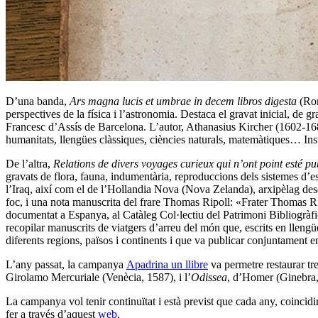
D’una banda,
Ars magna lucis et umbrae in decem libros digesta
(Rom
perspectives de la física i l’astronomia. Destaca el gravat inicial, de g
Francesc d’Assís de Barcelona. L’autor, Athanasius Kircher (1602-1680)
humanitats, llengües clàssiques, ciències naturals, matemàtiques… Insta
De l’altra,
Relations de divers voyages curieux qui n’ont point esté pub
gravats de flora, fauna, indumentària, reproduccions dels sistemes d’
l’Iraq, així com el de l’Hollandia Nova (Nova Zelanda), arxipèlag des
foc, i una nota manuscrita del frare Thomas Ripoll: «Frater Thomas Ri
documentat a Espanya, al Catàleg Col·lectiu del Patrimoni Bibliogràfic
recopilar manuscrits de viatgers d’arreu del món que, escrits en llengü
diferents regions, països i continents i que va publicar conjuntament e
L’any passat, la campanya
Apadrina un llibre
va permetre restaurar tr
Girolamo Mercuriale (Venècia, 1587), i l’
Odissea
, d’Homer (Ginebra,
La campanya vol tenir continuïtat i està previst que cada any, coincidi
fer a través d’aquest
web
.