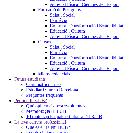
Activitat Física i Ciències de l'Esport
Formació de Postgraus
Salut i Social
Farmàcia
Empresa, Transformació i Sostenibilitat
Educació i Cultura
Activitat Física i Ciències de l'Esport
Cursos
Salut i Social
Farmàcia
Empresa, Transformació i Sostenibilitat
Educació i Cultura
Activitat Física i Ciències de l'Esport
Microcredencials
Futurs estudiants
Com matricular-se
Estudiar i viure a Barcelona
Preguntes freqüents
Per què IL3-UB?
Què opinen els nostres alumnes
Metodologia IL3-UB
10 motius pels quals estudiar a l’IL3-UB
La teva carrera professional
Què és el Talent HUB?
Impulsa la teva carrera