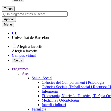
Tanca
Menú
UB
Universitat de Barcelona
Afegir a favorits
Afegir a favorits
Campus virtual
Cerca
Programes
Àrea
Salut i Social
Ciències del Comportament i Psicologia
Ciències Socials, Treball social i Recursos 
Infermeria
Fisioteràpia, Nutrició i Dietètica, Teràpia O
Medicina i Odontologia
Interdisciplinari
Farmàcia