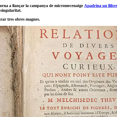
torna a llançar la campanya de micromecenatge
Apadrina un llibr
singularitat.
rar tres obres magnes.