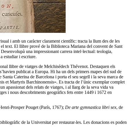
ual i amb un caràcter clarament científic: tracta la llum des de les
n el text. El llibre prové de la Biblioteca Mariana del convent de Sant
 Desenvolupà una impressionant carrera intel·lectual: teologia,
 estudiar i escriure.
ional llibre de viatges de Melchisédech Thévenot. Destaquen els
o s’havien publicat a Europa. Hi ha un dels primers mapes del sud de
Santa Caterina de Barcelona i porta el seu segell i la seva marca de
nis et Martyris Barchinonensis». Es tracta de l’únic exemplar complet
apassionat dels relats de viatges, i al llarg de la seva vida va
atges i nous descobriments geogràfics fets entre 1449 i 1672 en
-Henri-Prosper Pouget (París, 1767);
De arte gymnastica libri sex
, de
bibliogràfic de la Universitat per restaurar-les. Les donacions es poden