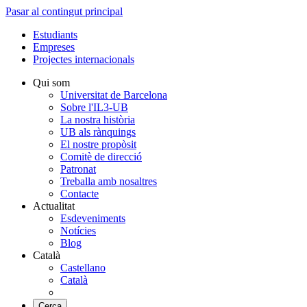
Pasar al contingut principal
Estudiants
Empreses
Projectes internacionals
Qui som
Universitat de Barcelona
Sobre l'IL3-UB
La nostra història
UB als rànquings
El nostre propòsit
Comitè de direcció
Patronat
Treballa amb nosaltres
Contacte
Actualitat
Esdeveniments
Notícies
Blog
Català
Castellano
Català
Cerca