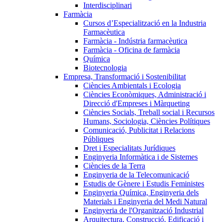
Interdisciplinari
Farmàcia
Cursos d’Especialització en la Industria
Farmacèutica
Farmàcia - Indústria farmacèutica
Farmàcia - Oficina de farmàcia
Química
Biotecnologia
Empresa, Transformació i Sostenibilitat
Ciències Ambientals i Ecologia
Ciències Econòmiques, Administració i
Direcció d'Empreses i Màrqueting
Ciències Socials, Treball social i Recursos
Humans, Sociologia, Ciències Polítiques
Comunicació, Publicitat i Relacions
Públiques
Dret i Especialitats Jurídiques
Enginyeria Informàtica i de Sistemes
Ciències de la Terra
Enginyeria de la Telecomunicació
Estudis de Gènere i Estudis Feministes
Enginyeria Química, Enginyeria dels
Materials i Enginyeria del Medi Natural
Enginyeria de l'Organització Industrial
Arquitectura, Construcció, Edificació i