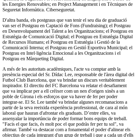
les Energies Renovables; en Project Management i en Tècniques de
Seguretat Informàtica. Ciberseguretat.
D'altra banda, els postgraus que van tenir el seu dia de graduació
van ser el Postgrau en Captació de Fons (Fundraising); el Postgrau
en Desenvolupament del Talent a les Organitzacions; el Postgrau en
Estratègia de Comunicació Digital; el Postgrau en Estratègia Digital
de Recursos Humans; el Postgrau en Estratègia i Gestió de la
Comunicació Interna; el Postgrau en Gestió Esportiva Municipal; el
Postgrau en Intel·ligència Emocional a les Organitzacions i el
Postgrau en Màrqueting Digital.
A més de les autoritats acadèmiques, l'acte va comptar amb la
presència especial del Sr. Dídac Lee, responsable de l'àrea digital del
Futbol Club Barcelona, ​​que va brindar un discurs veritablement
inspirador. El directiu del FC Barcelona va relatar el desafiament
que va implicar per a ell créixer com un nen d'origen xinès a un
poble de Girona i els esforços que va haver de fer per poder
integrar-se. El Sr. Lee també va brindar algunes recomanacions a
partir de la seva reeixida experiència professional, de cara al món
laboral que hauran d'afrontar els graduats. D’entre elles, va
assenyalar la importància de poder formar bons equips de treball.
"Facis el que facis, és molt poc el que podràs fer per tu sol", va
afirmar. També va destacar com a fonamental el poder d'alinear els
objectius de cada integrant d'un grup de treball i que a cada un d'ells