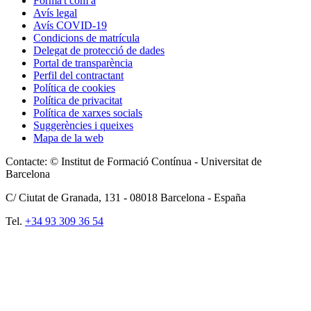
Forma't com a
Avís legal
Avís COVID-19
Condicions de matrícula
Delegat de protecció de dades
Portal de transparència
Perfil del contractant
Política de cookies
Política de privacitat
Política de xarxes socials
Suggerències i queixes
Mapa de la web
Contacte: © Institut de Formació Contínua - Universitat de
Barcelona
C/ Ciutat de Granada, 131 -
08018
Barcelona - España
Tel.
+34 93 309 36 54