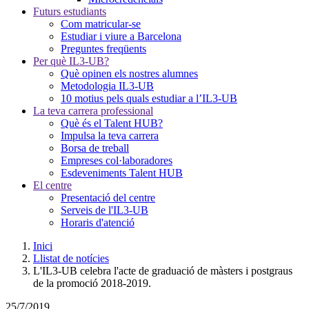
Futurs estudiants
Com matricular-se
Estudiar i viure a Barcelona
Preguntes freqüents
Per què IL3-UB?
Què opinen els nostres alumnes
Metodologia IL3-UB
10 motius pels quals estudiar a l’IL3-UB
La teva carrera professional
Què és el Talent HUB?
Impulsa la teva carrera
Borsa de treball
Empreses col·laboradores
Esdeveniments Talent HUB
El centre
Presentació del centre
Serveis de l'IL3-UB
Horaris d'atenció
Inici
Llistat de notícies
L'IL3-UB celebra l'acte de graduació de màsters i postgraus
de la promoció 2018-2019.
25/7/2019