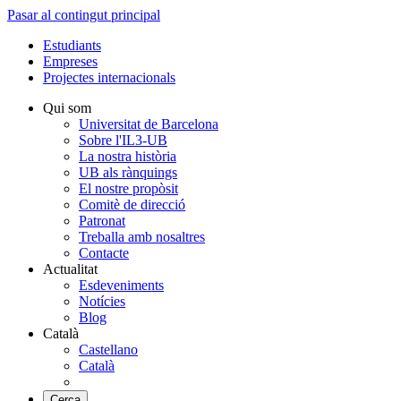
Pasar al contingut principal
Estudiants
Empreses
Projectes internacionals
Qui som
Universitat de Barcelona
Sobre l'IL3-UB
La nostra història
UB als rànquings
El nostre propòsit
Comitè de direcció
Patronat
Treballa amb nosaltres
Contacte
Actualitat
Esdeveniments
Notícies
Blog
Català
Castellano
Català
Cerca