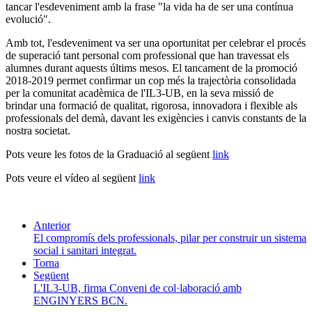
tancar l'esdeveniment amb la frase "la vida ha de ser una contínua
evolució".
Amb tot, l'esdeveniment va ser una oportunitat per celebrar el procés
de superació tant personal com professional que han travessat els
alumnes durant aquests últims mesos. El tancament de la promoció
2018-2019 permet confirmar un cop més la trajectòria consolidada
per la comunitat acadèmica de l'IL3-UB, en la seva missió de
brindar una formació de qualitat, rigorosa, innovadora i flexible als
professionals del demà, davant les exigències i canvis constants de la
nostra societat.
Pots veure les fotos de la Graduació al següent
link
Pots veure el vídeo al següent
link
Anterior
El compromís dels professionals, pilar per construir un sistema
social i sanitari integrat.
Torna
Següent
L'IL3-UB, firma Conveni de col·laboració amb
ENGINYERS BCN.