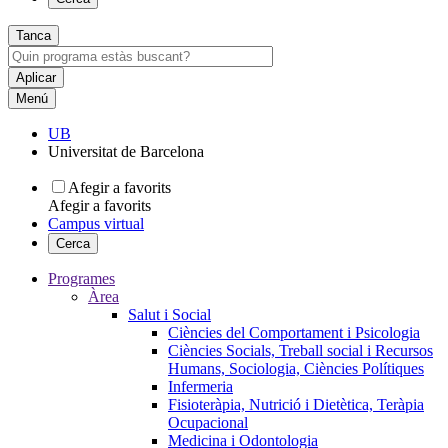
Tanca
Menú
UB
Universitat de Barcelona
Afegir a favorits
Afegir a favorits
Campus virtual
Cerca
Programes
Àrea
Salut i Social
Ciències del Comportament i Psicologia
Ciències Socials, Treball social i Recursos
Humans, Sociologia, Ciències Polítiques
Infermeria
Fisioteràpia, Nutrició i Dietètica, Teràpia
Ocupacional
Medicina i Odontologia