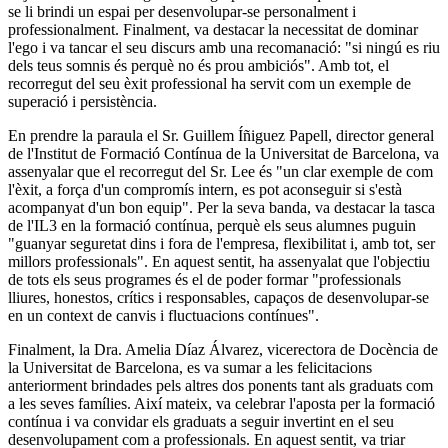
se li brindi un espai per desenvolupar-se personalment i
professionalment. Finalment, va destacar la necessitat de dominar
l'ego i va tancar el seu discurs amb una recomanació: "si ningú es riu
dels teus somnis és perquè no és prou ambiciós". Amb tot, el
recorregut del seu èxit professional ha servit com un exemple de
superació i persistència.
En prendre la paraula el Sr. Guillem Íñiguez Papell, director general
de l'Institut de Formació Contínua de la Universitat de Barcelona, ​​va
assenyalar que el recorregut del Sr. Lee és "un clar exemple de com
l'èxit, a força d'un compromís intern, es pot aconseguir si s'està
acompanyat d'un bon equip". Per la seva banda, va destacar la tasca
de l'IL3 en la formació contínua, perquè els seus alumnes puguin
"guanyar seguretat dins i fora de l'empresa, flexibilitat i, amb tot, ser
millors professionals". En aquest sentit, ha assenyalat que l'objectiu
de tots els seus programes és el de poder formar "professionals
lliures, honestos, crítics i responsables, capaços de desenvolupar-se
en un context de canvis i fluctuacions contínues".
Finalment, la Dra. Amelia Díaz Álvarez, vicerectora de Docència de
la Universitat de Barcelona, ​​es va sumar a les felicitacions
anteriorment brindades pels altres dos ponents tant als graduats com
a les seves famílies. Així mateix, va celebrar l'aposta per la formació
contínua i va convidar els graduats a seguir invertint en el seu
desenvolupament com a professionals. En aquest sentit, va triar