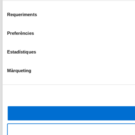
Selecció
Requeriments
de
consentiment
Preferències
Estadístiques
Màrqueting