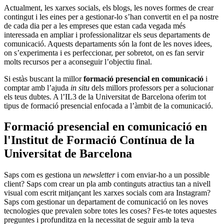
Actualment, les xarxes socials, els blogs, les noves formes de crear
contingut i les eines per a gestionar-lo s’han convertit en el pa nostre
de cada dia per a les empreses que estan cada vegada més
interessada en ampliar i professionalitzar els seus departaments de
comunicació. Aquests departaments són la font de les noves idees,
on s’experimenta i es perfeccionar, per sobretot, on es fan servir
molts recursos per a aconseguir l’objectiu final.
Si estàs buscant la millor
formació presencial en comunicació
i
comptar amb l’ajuda
in situ
dels millors professors per a solucionar
els teus dubtes. A l’IL3 de la Universitat de Barcelona oferim tot
tipus de formació presencial enfocada a l’àmbit de la comunicació.
Formació presencial en comunicació en
l'Institut de Formació Contínua de la
Universitat de Barcelona
Saps com es gestiona un
newsletter
i com enviar-ho a un possible
client? Saps com crear un pla amb continguts atractius tan a nivell
visual com escrit mitjançant les xarxes socials com ara Instagram?
Saps com gestionar un departament de comunicació on les noves
tecnologies que prevalen sobre totes les coses? Fes-te totes aquestes
preguntes i profunditza en la necessitat de seguir amb la teva