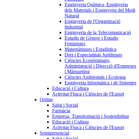
Enginyeria Química, Enginyeria
dels Materials i Enginyeria del Medi
Natural
Enginyeria de l'Organització
Industrial
Enginyeria de la Telecomunicació
Estudis de Gènere i Estudis
Feministes
Matemàtiques i Estadística
Dret i Especialitats Jurídiques
Ciències Econòmiques,
Administració i Direcció d'Empreses
i Màrqueting
Ciències Ambientals i Ecologia
Enginyeria Informàtica i de Sistemes
Educació i Cultura
Activitat Física i Ciències de l'Esport
Online
Salut i Social
Farmàcia
Empresa, Transformació i Sostenibilitat
Educació i Cultura
Activitat Física i Ciències de l'Esport
Semipresencial
Salut i Social