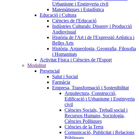
Urbanisme i Enginyeria civil
Matemàtiques i Estadística
Educació i Cultura
Ciències de l'Educació
Indústries Culturals: Disseny i Producció
Audiovisual
Història de l'Art i de l'Expressió Artística i
Belles Arts
Història, Arqueologia, Geografia, Filosofia
i Humanitats
Activitat Física i Ciències de l'Esport
Modalitat
Presencial
Salut i Social
Farmàcia
Empresa, Transformació i Sostenibilitat
Arquitectura, Construcció,
Edificació i Urbanisme i Enginyeria
civil
Ciències Socials, Treball social i
Recursos Humans, Sociologia,
Ciències Polítiques
Ciències de la Terra
Comunicació, Publicitat i Relacions
Públiques