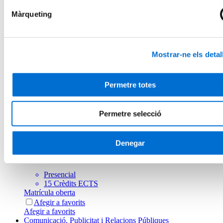
Matrícula oberta
Afegir a favorits
Màrqueting
Afegir a favorits
Indústries Culturals: Disseny i Producció Audiovisual
Formació de Postgrau en Gestió de la Indústria
Mostrar-ne els detal
Musical
Presencial
Permetre totes
30 Crèdits ECTS
Matrícula oberta
Afegir a favorits
Permetre selecció
Afegir a favorits
Indústries Culturals: Disseny i Producció Audiovisual
Denegar
Expert en Intel·ligència Artificial Aplicada a la
Música
Presencial
15 Crèdits ECTS
Matrícula oberta
Afegir a favorits
Afegir a favorits
Comunicació, Publicitat i Relacions Públiques