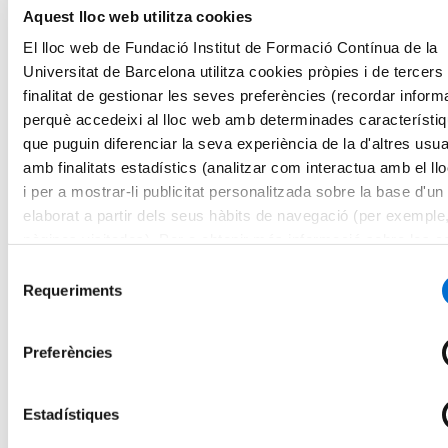
Aquest lloc web utilitza cookies
Presencial
El lloc web de Fundació Institut de Formació Contínua de la
60 Crèdits ECTS
Universitat de Barcelona utilitza cookies pròpies i de tercers
Matrícula oberta
Afegir a favorits
finalitat de gestionar les seves preferències (recordar inform
Afegir a favorits
perquè accedeixi al lloc web amb determinades característi
Indústries Culturals: Disseny i Producció Audiovisual
que puguin diferenciar la seva experiència de la d'altres usua
Màster en Indústria Musical
amb finalitats estadístics (analitzar com interactua amb el ll
i per a mostrar-li publicitat personalitzada sobre la base d'un 
Presencial
elaborat a partir dels seus hàbits de navegació (per exemple
60 Crèdits ECTS
pàgines visitades). Per a obtenir més informació sobre les c
Matrícula oberta
Afegir a favorits
pot consultar la
Política de cookies
del lloc web.
Selecció
Afegir a favorits
Requeriments
de
Ciències Econòmiques, Administració i Direcció d'Empreses i
Màrqueting
consentiment
Preferències
Màster en Direcció de Màrqueting, Vendes i
Sostenibilitat
Estadístiques
Presencial
60 Crèdits ECTS