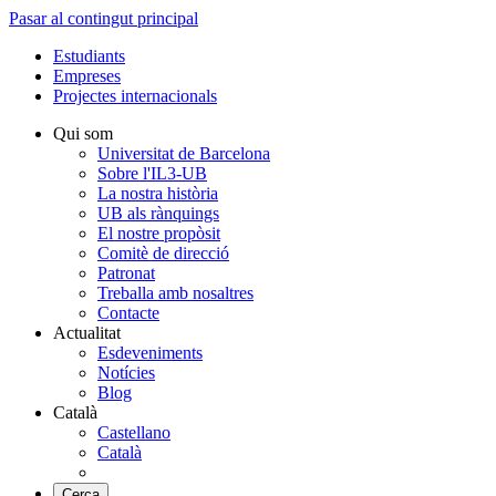
Pasar al contingut principal
Estudiants
Empreses
Projectes internacionals
Qui som
Universitat de Barcelona
Sobre l'IL3-UB
La nostra història
UB als rànquings
El nostre propòsit
Comitè de direcció
Patronat
Treballa amb nosaltres
Contacte
Actualitat
Esdeveniments
Notícies
Blog
Català
Castellano
Català
Cerca