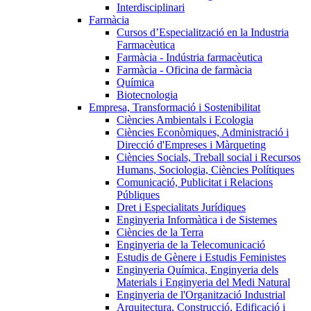
Interdisciplinari
Farmàcia
Cursos d’Especialització en la Industria
Farmacèutica
Farmàcia - Indústria farmacèutica
Farmàcia - Oficina de farmàcia
Química
Biotecnologia
Empresa, Transformació i Sostenibilitat
Ciències Ambientals i Ecologia
Ciències Econòmiques, Administració i
Direcció d'Empreses i Màrqueting
Ciències Socials, Treball social i Recursos
Humans, Sociologia, Ciències Polítiques
Comunicació, Publicitat i Relacions
Públiques
Dret i Especialitats Jurídiques
Enginyeria Informàtica i de Sistemes
Ciències de la Terra
Enginyeria de la Telecomunicació
Estudis de Gènere i Estudis Feministes
Enginyeria Química, Enginyeria dels
Materials i Enginyeria del Medi Natural
Enginyeria de l'Organització Industrial
Arquitectura, Construcció, Edificació i