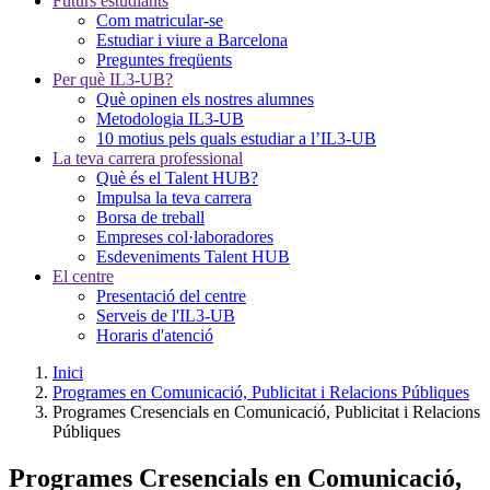
Futurs estudiants
Com matricular-se
Estudiar i viure a Barcelona
Preguntes freqüents
Per què IL3-UB?
Què opinen els nostres alumnes
Metodologia IL3-UB
10 motius pels quals estudiar a l’IL3-UB
La teva carrera professional
Què és el Talent HUB?
Impulsa la teva carrera
Borsa de treball
Empreses col·laboradores
Esdeveniments Talent HUB
El centre
Presentació del centre
Serveis de l'IL3-UB
Horaris d'atenció
Inici
Programes en Comunicació, Publicitat i Relacions Públiques
Programes Cresencials en Comunicació, Publicitat i Relacions
Públiques
Programes Cresencials en Comunicació,