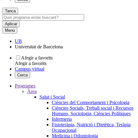
Tanca
Menú
UB
Universitat de Barcelona
Afegir a favorits
Afegir a favorits
Campus virtual
Cerca
Programes
Àrea
Salut i Social
Ciències del Comportament i Psicologia
Ciències Socials, Treball social i Recursos
Humans, Sociologia, Ciències Polítiques
Infermeria
Fisioteràpia, Nutrició i Dietètica, Teràpia
Ocupacional
Medicina i Odontologia