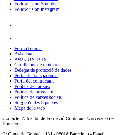
Follow us on Youtube
Follow us on Instagram
Forma't com a
Avís legal
Avís COVID-19
Condicions de matrícula
Delegat de protecció de dades
Portal de transparència
Perfil del contractant
Política de cookies
Política de privacitat
Política de xarxes socials
Suggerències i queixes
Mapa de la web
Contacte: © Institut de Formació Contínua - Universitat de
Barcelona
C/ Ciutat de Granada, 131 -
08018
Barcelona - España