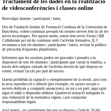
Tractament de les dades en la realització
de videoconferències i classes online
Benvolgut alumne / participant / tutor,
Des de Fundació Institut de Formació Continua de la Universitat de
Barcelona, volem continuar prestant els nostres serveis fent ús de les
noves tecnologies. Per aquest motiu, estem fent servir Zoom i BB
Collaborate per tal de continuar amb l’activitat formativa. IL3
recomana a tots els alumnes / participants / tutors, revisar la política
de privacitat d'aquestes plataformes.
Informem que les sessions poden ser gravades i posades a la
disposició de tots els alumnes / participants que cursin la matèria, a
través dels mitjans virtuals de l'activitat docent de què disposa en
centre, evitant l'accés per part de tercers.
Queda prohibida la captació o enregistrament de la sessió, així com
la seva reproducció o difusió (per exemple, en xarxes socials o
serveis dedicats a compartir anotacions), en tot o en part, sigui quin
sigui el mitjà o dispositiu utilitzat. Qualsevol actuació indeguda és
una vulneració de la normativa vigent, i pot comportar
responsabilitats legals.
Així mateix, en compliment del que es disposa a l'article 29 del