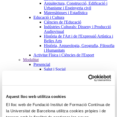
Arquitectura, Construcció, Edificació i
Urbanisme i Enginyeria civil
Matemàtiques i Estadística
Educació i Cultura
Ciències de l'Educació
Indústries Culturals: Disseny i Producció
Audiovisual
Història de l'Art i de l'Expressió Artística i
Belles Arts
Història, Arqueologia, Geografia, Filosofia
i Humanitats
Activitat Física i Ciències de l'Esport
Modalitat
Presencial
Salut i Social
Farmàcia
Empresa, Transformació i Sostenibilitat
Educació i Cultura
Activitat Física i Ciències de l'Esport
Online
Aquest lloc web utilitza cookies
Salut i Social
Farmàcia
El lloc web de Fundació Institut de Formació Contínua de
Empresa, Transformació i Sostenibilitat
la Universitat de Barcelona utilitza cookies pròpies i de
Educació i Cultura
Activitat Física i Ciències de l'Esport