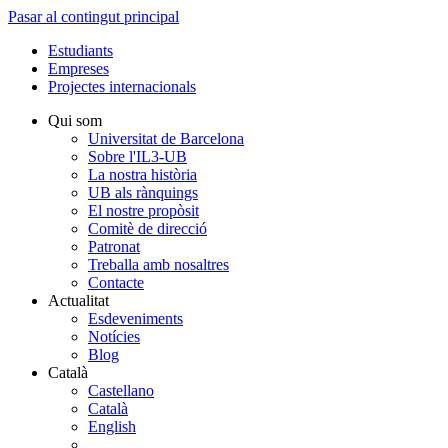
Pasar al contingut principal
Estudiants
Empreses
Projectes internacionals
Qui som
Universitat de Barcelona
Sobre l'IL3-UB
La nostra història
UB als rànquings
El nostre propòsit
Comitè de direcció
Patronat
Treballa amb nosaltres
Contacte
Actualitat
Esdeveniments
Notícies
Blog
Català
Castellano
Català
English