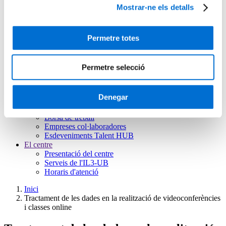
Mostrar-ne els detalls
Microcredencials
Futurs estudiants
Com matricular-se
Estudiar i viure a Barcelona
Permetre totes
Preguntes freqüents
Per què IL3-UB?
Què opinen els nostres alumnes
Permetre selecció
Metodologia IL3-UB
10 motius pels quals estudiar a l’IL3-UB
La teva carrera professional
Denegar
Què és el Talent HUB?
Impulsa la teva carrera
Borsa de treball
Empreses col·laboradores
Esdeveniments Talent HUB
El centre
Presentació del centre
Serveis de l'IL3-UB
Horaris d'atenció
Inici
Tractament de les dades en la realització de videoconferències
i classes online