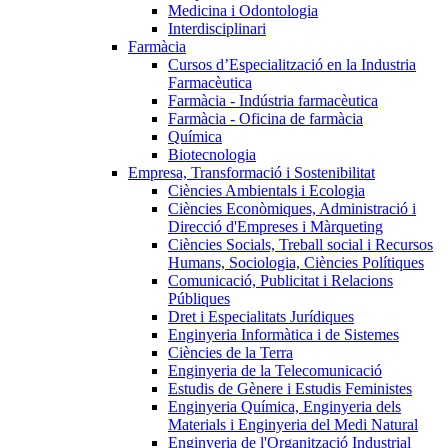
Medicina i Odontologia
Interdisciplinari
Farmàcia
Cursos d’Especialització en la Industria
Farmacèutica
Farmàcia - Indústria farmacèutica
Farmàcia - Oficina de farmàcia
Química
Biotecnologia
Empresa, Transformació i Sostenibilitat
Ciències Ambientals i Ecologia
Ciències Econòmiques, Administració i
Direcció d'Empreses i Màrqueting
Ciències Socials, Treball social i Recursos
Humans, Sociologia, Ciències Polítiques
Comunicació, Publicitat i Relacions
Públiques
Dret i Especialitats Jurídiques
Enginyeria Informàtica i de Sistemes
Ciències de la Terra
Enginyeria de la Telecomunicació
Estudis de Gènere i Estudis Feministes
Enginyeria Química, Enginyeria dels
Materials i Enginyeria del Medi Natural
Enginyeria de l'Organització Industrial