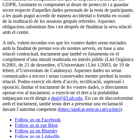
GDPR, l'assistent es compromet al deure de protecció i a guardar
secret respecte d'aquelles dades personals de la resta de participants,
a les quals pugui accedir de manera accidental o fortuïta en ocasió
de la realització de les sessions grupals referides. Aquestes
obligacions subsistiran fins i tot després de finalitzar la seva relació
amb el centre.
A més, volem recordar-vos que les vostres dades seran tractades
amb la finalitat de prestar-vos els nostres serveis, en base a una
relació contractual, tractament que també es fonamenta en el
compliment d’una missió realitzada en interès públic (Llei Orgànica
6/2001, de 21 de desembre, d’Universitats i Llei 1/2003, de 19 de
febrer, d’Universitats de Catalunya). Aquestes dades no seran
comunicades a tercers i seran conservades mentre perduri la nostra
relació. Podeu exercir els drets d’accés, rectificació, supressió i
oposició, limitar el tractament de les vostres dades, o directament
oposar-vos al tractament, o exercir-ne el dret a la portabilitat
mitjançant escrit dirigit a
dpd@il3.ub.edu
. En cas de disconformitat
amb el tractament, també teniu dret a presentar una reclamació
davant l´autoritat competent (
https://apdcat.gencat.cat/ca/inici
).
Follow us on Facebook
Follow us in our Blog
Follow us on Bluesky
Follow us on LinkedIn