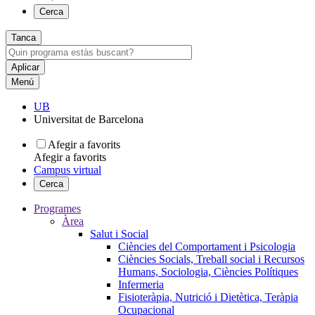
Cerca
Tanca
Menú
UB
Universitat de Barcelona
Afegir a favorits
Afegir a favorits
Campus virtual
Cerca
Programes
Àrea
Salut i Social
Ciències del Comportament i Psicologia
Ciències Socials, Treball social i Recursos
Humans, Sociologia, Ciències Polítiques
Infermeria
Fisioteràpia, Nutrició i Dietètica, Teràpia
Ocupacional