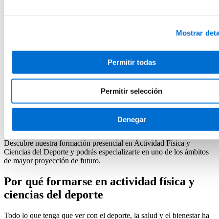
Actividad física y ciencias del deporte
Estrategias de Comunicación e incidencia de las
Organizaciones Sociales
Mostrar deta
Presencial
3 Créditos ECTS
Permitir todas
Matrícula cerrada
Añadir a favoritos
Añadir a favoritos
Permitir selección
Programas presenciales en Actividad
Denegar
Física y Ciencias del Deporte
Descubre nuestra formación presencial en Actividad Física y
Ciencias del Deporte y podrás especializarte en uno de los ámbitos
de mayor proyección de futuro.
Por qué formarse en actividad física y
ciencias del deporte
Todo lo que tenga que ver con el deporte, la salud y el bienestar ha