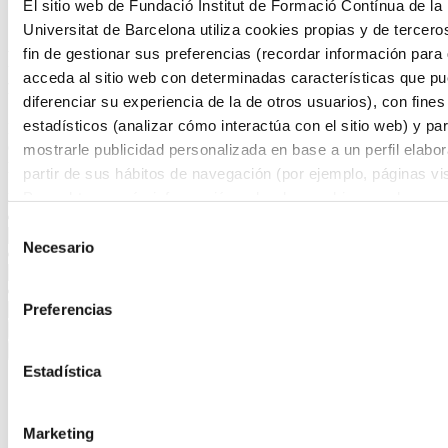
El sitio web de Fundació Institut de Formació Contínua de la
deporte
Universitat de Barcelona utiliza cookies propias y de tercero
fin de gestionar sus preferencias (recordar información para
Programas presenciales en Actividad
acceda al sitio web con determinadas características que p
física y ciencias del deporte
diferenciar su experiencia de la de otros usuarios), con fines
estadísticos (analizar cómo interactúa con el sitio web) y pa
Descubre nuestra formación presencial en actividad física y ciencias
del deporte. La mejor forma de dar un paso adelante en tu carrera
mostrarle publicidad personalizada en base a un perfil elabo
profesional.
partir de sus hábitos de navegación (por ejemplo, páginas vis
Para obtener más información sobre las cookies puede consu
Filtros
Política de cookies
del sitio web.
Selección
Necesario
de
consentimiento
Preferencias
Estadística
1 resultados filtrados
Marketing