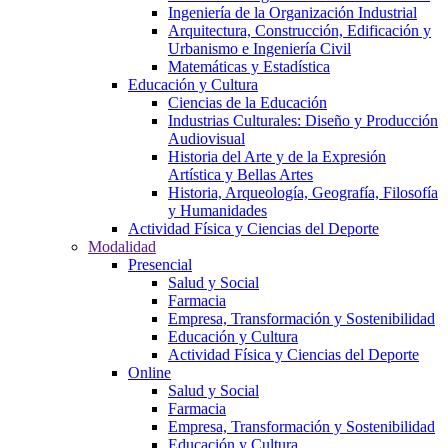
Ingeniería de la Organización Industrial
Arquitectura, Construcción, Edificación y
Urbanismo e Ingeniería Civil
Matemáticas y Estadística
Educación y Cultura
Ciencias de la Educación
Industrias Culturales: Diseño y Producción
Audiovisual
Historia del Arte y de la Expresión
Artística y Bellas Artes
Historia, Arqueología, Geografía, Filosofía
y Humanidades
Actividad Física y Ciencias del Deporte
Modalidad
Presencial
Salud y Social
Farmacia
Empresa, Transformación y Sostenibilidad
Educación y Cultura
Actividad Física y Ciencias del Deporte
Online
Salud y Social
Farmacia
Empresa, Transformación y Sostenibilidad
Educación y Cultura