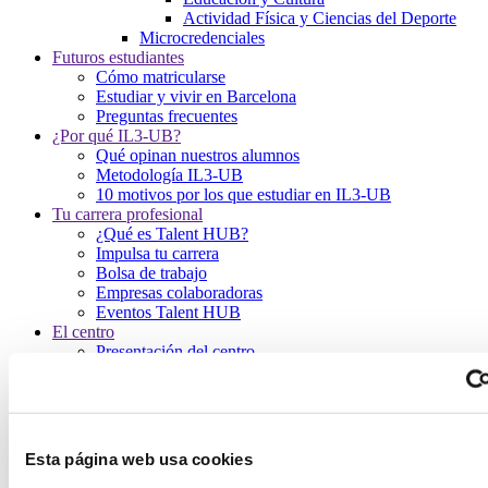
Actividad Física y Ciencias del Deporte
Microcredenciales
Futuros estudiantes
Cómo matricularse
Estudiar y vivir en Barcelona
Preguntas frecuentes
¿Por qué IL3-UB?
Qué opinan nuestros alumnos
Metodología IL3-UB
10 motivos por los que estudiar en IL3-UB
Tu carrera profesional
¿Qué es Talent HUB?
Impulsa tu carrera
Bolsa de trabajo
Empresas colaboradoras
Eventos Talent HUB
El centro
Presentación del centro
Servicios del IL3-UB
Horarios de atención
Inicio
Programas
Esta página web usa cookies
Programas en Actividad física y ciencias del deporte
Programas presenciales en Actividad física y ciencias del