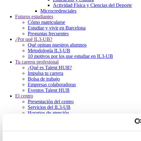
Actividad Física y Ciencias del Deporte
Microcredenciales
Futuros estudiantes
Cómo matricularse
Estudiar y vivir en Barcelona
Preguntas frecuentes
¿Por qué IL3-UB?
Qué opinan nuestros alumnos
Metodología IL3-UB
10 motivos por los que estudiar en IL3-UB
Tu carrera profesional
¿Qué es Talent HUB?
Impulsa tu carrera
Bolsa de trabajo
Empresas colaboradoras
Eventos Talent HUB
El centro
Presentación del centro
Servicios del IL3-UB
Horarios de atención
Inicio
Programas
Programas en Historia, Arqueología, Geografía, Filosofía y
Humanidades