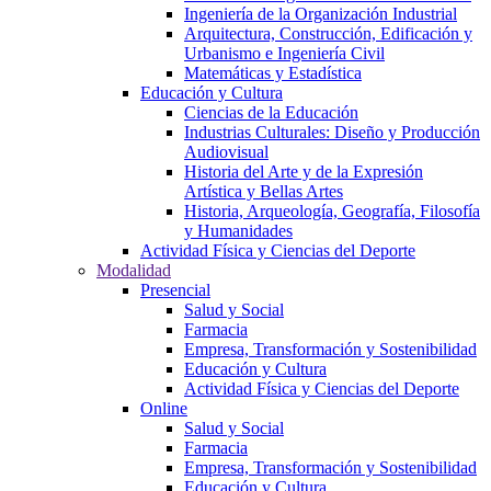
Ingeniería de la Organización Industrial
Arquitectura, Construcción, Edificación y
Urbanismo e Ingeniería Civil
Matemáticas y Estadística
Educación y Cultura
Ciencias de la Educación
Industrias Culturales: Diseño y Producción
Audiovisual
Historia del Arte y de la Expresión
Artística y Bellas Artes
Historia, Arqueología, Geografía, Filosofía
y Humanidades
Actividad Física y Ciencias del Deporte
Modalidad
Presencial
Salud y Social
Farmacia
Empresa, Transformación y Sostenibilidad
Educación y Cultura
Actividad Física y Ciencias del Deporte
Online
Salud y Social
Farmacia
Empresa, Transformación y Sostenibilidad
Educación y Cultura