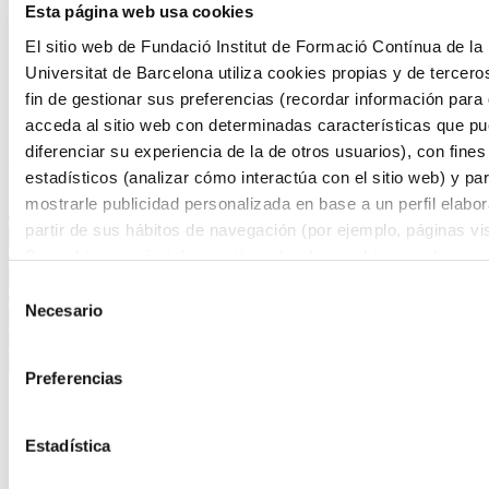
Esta página web usa cookies
Programas en Historia, Arqueología,
El sitio web de Fundació Institut de Formació Contínua de la
Geografía, Filosofía y Humanidades
Universitat de Barcelona utiliza cookies propias y de tercero
fin de gestionar sus preferencias (recordar información para
Descubre nuestra formación en Historia, Arqueología, Geografía,
acceda al sitio web con determinadas características que p
Filosofía y Humanidades. La mejor forma de dar un paso adelante
diferenciar su experiencia de la de otros usuarios), con fines
en tu carrera profesional.
estadísticos (analizar cómo interactúa con el sitio web) y pa
Filtros
mostrarle publicidad personalizada en base a un perfil elabo
partir de sus hábitos de navegación (por ejemplo, páginas vis
Para obtener más información sobre las cookies puede consu
Política de cookies
del sitio web.
Selección
Necesario
de
consentimiento
Preferencias
7 resultados filtrados
Estadística
Historia del Arte y de la Expresión Artística y Bellas Artes