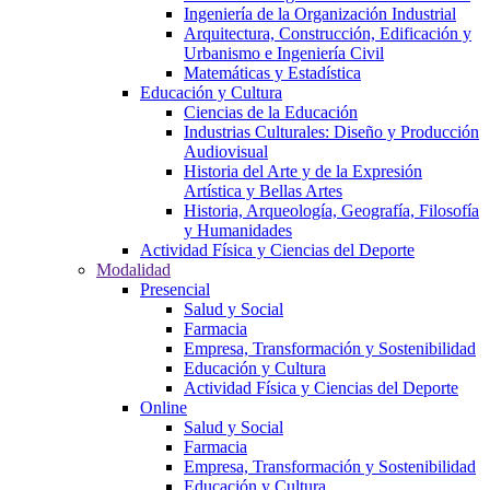
Ingeniería de la Organización Industrial
Arquitectura, Construcción, Edificación y
Urbanismo e Ingeniería Civil
Matemáticas y Estadística
Educación y Cultura
Ciencias de la Educación
Industrias Culturales: Diseño y Producción
Audiovisual
Historia del Arte y de la Expresión
Artística y Bellas Artes
Historia, Arqueología, Geografía, Filosofía
y Humanidades
Actividad Física y Ciencias del Deporte
Modalidad
Presencial
Salud y Social
Farmacia
Empresa, Transformación y Sostenibilidad
Educación y Cultura
Actividad Física y Ciencias del Deporte
Online
Salud y Social
Farmacia
Empresa, Transformación y Sostenibilidad
Educación y Cultura