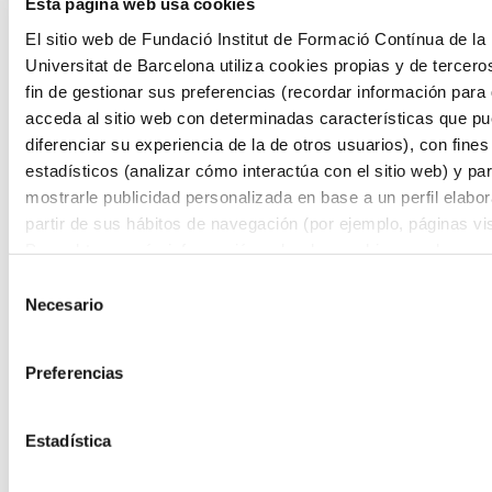
Formación de Postgrado en Nutrición Clínica y
Esta página web usa cookies
Salud Pública
El sitio web de Fundació Institut de Formació Contínua de la
Universitat de Barcelona utiliza cookies propias y de tercero
Online
30 Créditos ECTS
fin de gestionar sus preferencias (recordar información para
Matrícula abierta
acceda al sitio web con determinadas características que p
Añadir a favoritos
diferenciar su experiencia de la de otros usuarios), con fines
Añadir a favoritos
Fisioterapia, Nutrición y Dietética, Terapia Ocupacional
estadísticos (analizar cómo interactúa con el sitio web) y pa
mostrarle publicidad personalizada en base a un perfil elabo
Formación de Postgrado en Nutrición,
partir de sus hábitos de navegación (por ejemplo, páginas vis
Suplementación y Farmacología en el Deporte
Para obtener más información sobre las cookies puede consu
Política de cookies
del sitio web.
Online
Selección
30 Créditos ECTS
Necesario
de
Matrícula abierta
consentimiento
Añadir a favoritos
Añadir a favoritos
Preferencias
Fisioterapia, Nutrición y Dietética, Terapia Ocupacional
Formación de Postgrado en Nutrición
Estadística
Oncológica
Online