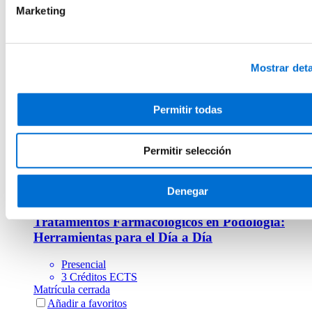
30 Créditos ECTS
Marketing
Matrícula abierta
Añadir a favoritos
Añadir a favoritos
Fisioterapia, Nutrición y Dietética, Terapia Ocupacional
Mostrar deta
Formación de Postgrado en Microbiota
Humana
Permitir todas
Online
30 Créditos ECTS
Permitir selección
Matrícula abierta
Añadir a favoritos
Añadir a favoritos
Denegar
Fisioterapia, Nutrición y Dietética, Terapia Ocupacional
Tratamientos Farmacológicos en Podología:
Herramientas para el Día a Día
Presencial
3 Créditos ECTS
Matrícula cerrada
Añadir a favoritos