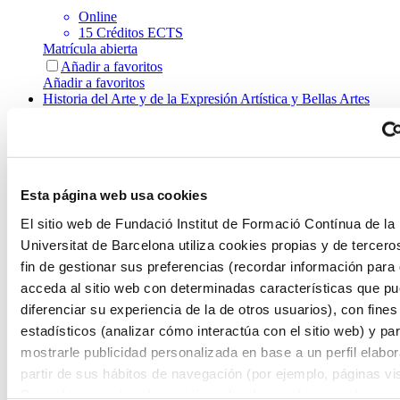
Online
15 Créditos ECTS
Matrícula abierta
Añadir a favoritos
Añadir a favoritos
Historia del Arte y de la Expresión Artística y Bellas Artes
Experto en Contexto del Arte Contemporáneo
Online
15 Créditos ECTS
Esta página web usa cookies
Matrícula abierta
Añadir a favoritos
El sitio web de Fundació Institut de Formació Contínua de la
Añadir a favoritos
Universitat de Barcelona utiliza cookies propias y de tercero
Historia del Arte y de la Expresión Artística y Bellas Artes
fin de gestionar sus preferencias (recordar información para
Experto en Profesionalización en Arte
acceda al sitio web con determinadas características que p
Contemporáneo
diferenciar su experiencia de la de otros usuarios), con fines
estadísticos (analizar cómo interactúa con el sitio web) y pa
Online
mostrarle publicidad personalizada en base a un perfil elabo
20 Créditos ECTS
Matrícula abierta
partir de sus hábitos de navegación (por ejemplo, páginas vis
Añadir a favoritos
Para obtener más información sobre las cookies puede consu