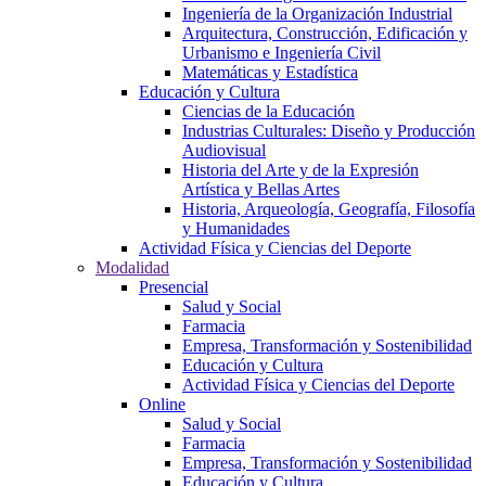
Ingeniería de la Organización Industrial
Arquitectura, Construcción, Edificación y
Urbanismo e Ingeniería Civil
Matemáticas y Estadística
Educación y Cultura
Ciencias de la Educación
Industrias Culturales: Diseño y Producción
Audiovisual
Historia del Arte y de la Expresión
Artística y Bellas Artes
Historia, Arqueología, Geografía, Filosofía
y Humanidades
Actividad Física y Ciencias del Deporte
Modalidad
Presencial
Salud y Social
Farmacia
Empresa, Transformación y Sostenibilidad
Educación y Cultura
Actividad Física y Ciencias del Deporte
Online
Salud y Social
Farmacia
Empresa, Transformación y Sostenibilidad
Educación y Cultura