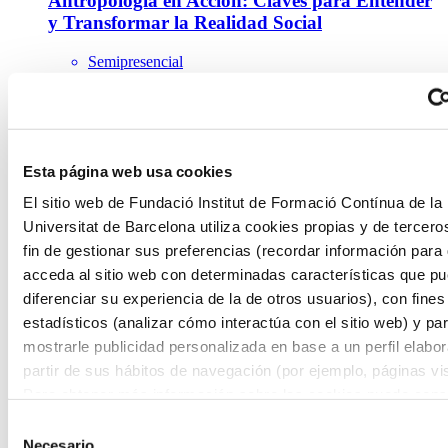
Antropología en Acción: Claves para Entender
y Transformar la Realidad Social
Semipresencial
4 Créditos ECTS
Matrícula abierta
Añadir a favoritos
Añadir a favoritos
Medicina y Odontología
Esta página web usa cookies
Cirugía Artroscópica de Menisco
El sitio web de Fundació Institut de Formació Contínua de la
Universitat de Barcelona utiliza cookies propias y de tercero
Semipresencial
3 Créditos ECTS
fin de gestionar sus preferencias (recordar información para
Matrícula abierta
acceda al sitio web con determinadas características que p
Añadir a favoritos
diferenciar su experiencia de la de otros usuarios), con fines
Añadir a favoritos
estadísticos (analizar cómo interactúa con el sitio web) y pa
Enfermería
mostrarle publicidad personalizada en base a un perfil elabo
Máster en Atención Prehospitalaria y
partir de sus hábitos de navegación (por ejemplo, páginas vis
Hospitalaria Urgente Semipresencial
Para obtener más información sobre las cookies puede consu
Política de cookies
del sitio web.
Semipresencial
Selección
60 Créditos ECTS
Necesario