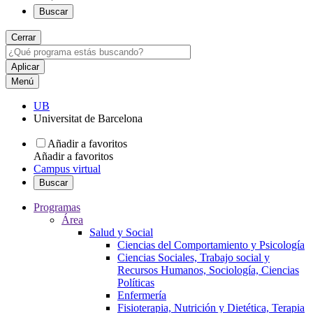
Buscar
Cerrar
Menú
UB
Universitat de Barcelona
Añadir a favoritos
Añadir a favoritos
Campus virtual
Buscar
Programas
Área
Salud y Social
Ciencias del Comportamiento y Psicología
Ciencias Sociales, Trabajo social y
Recursos Humanos, Sociología, Ciencias
Políticas
Enfermería
Fisioterapia, Nutrición y Dietética, Terapia