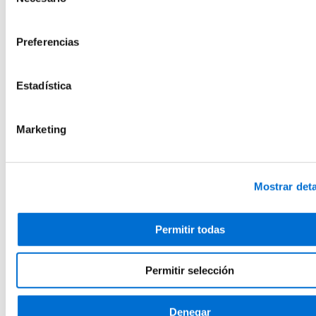
de
Matrícula cerrada
consentimiento
Añadir a favoritos
Añadir a favoritos
Preferencias
Ciencias del Comportamiento y Psicología
Máster en Atención Temprana y Familia
Estadística
Semipresencial
60 Créditos ECTS
Matrícula cerrada
Marketing
Añadir a favoritos
Añadir a favoritos
Enfermería
Mostrar deta
Máster en Enfermería Oncológica
Semipresencial
Permitir todas
60 Créditos ECTS
Matrícula cerrada
Añadir a favoritos
Permitir selección
Añadir a favoritos
Enfermería
Denegar
Máster en Intervenciones Enfermeras al