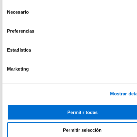
Añadir a favoritos
Política de cookies
del sitio web.
Selección
Farmacia - Industria farmacéutica
Necesario
de
Actualización en el Expediente de Información
consentimiento
y Evaluación de la Seguridad de Productos
Preferencias
Cosméticos
Presencial
Estadística
7 Horas
Matrícula abierta
Añadir a favoritos
Añadir a favoritos
Marketing
Farmacia
Experto en Exposoma y Piel: Fotobiología,
Polución y Envejecimiento Cutáneo
Mostrar deta
Online
15 Créditos ECTS
Permitir todas
Matrícula abierta
Añadir a favoritos
Añadir a favoritos
Permitir selección
Farmacia - Industria farmacéutica