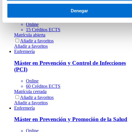
Experto en Exposoma y Piel: Dieta, Microbiota,
Denegar
Calidad de Vida y Salud Mental
Online
15 Créditos ECTS
Matrícula abierta
Añadir a favoritos
Añadir a favoritos
Enfermería
Máster en Prevención y Control de Infecciones
(PCI)
Online
60 Créditos ECTS
Matrícula cerrada
Añadir a favoritos
Añadir a favoritos
Enfermería
Máster en Prevención y Promoción de la Salud
Online