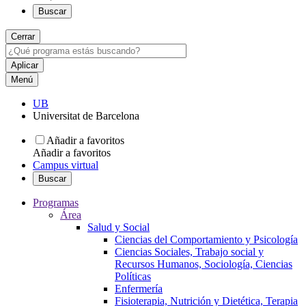
Buscar
Cerrar
Menú
UB
Universitat de Barcelona
Añadir a favoritos
Añadir a favoritos
Campus virtual
Buscar
Programas
Área
Salud y Social
Ciencias del Comportamiento y Psicología
Ciencias Sociales, Trabajo social y
Recursos Humanos, Sociología, Ciencias
Políticas
Enfermería
Fisioterapia, Nutrición y Dietética, Terapia