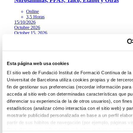
Nitrosaminas, PFAS, Talco, Etanol y Otras
Online
3,5 Horas
15/10/2026
Octubre 2026
October 15, 2026
Matrícula abierta
Añadir a favoritos
Añadir a favoritos
Farmacia - Industria farmacéutica
Esta página web usa cookies
Global Packaging Artwork: Diseño, Revisión y
Aprobación de Diseños Gráficos en la Industria
El sitio web de Fundació Institut de Formació Contínua de la
Farmacéutica. Control de Cambios y
Universitat de Barcelona utiliza cookies propias y de tercero
Auditorías
fin de gestionar sus preferencias (recordar información para
acceda al sitio web con determinadas características que p
Presencial
diferenciar su experiencia de la de otros usuarios), con fines
7 Horas
estadísticos (analizar cómo interactúa con el sitio web) y pa
06/10/2026
Octubre 2026
mostrarle publicidad personalizada en base a un perfil elabo
October 06, 2026
partir de sus hábitos de navegación (por ejemplo, páginas vis
Matrícula abierta
Para obtener más información sobre las cookies puede consu
Añadir a favoritos