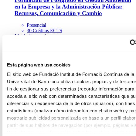
en la Empresa y la Administración Pública:
Recursos, Comunicación y Cambio
Presencial
30 Créditos ECTS
Matrícula cerrada
Añadir a favoritos
Añadir a favoritos
Interdisciplinaria
Manejo de Pacientes con Apoyo de Oxigenación
Esta página web usa cookies
por Membrana Extracorpórea (ECMO)
El sitio web de Fundació Institut de Formació Contínua de la
Universitat de Barcelona utiliza cookies propias y de tercero
Presencial
3 Créditos ECTS
fin de gestionar sus preferencias (recordar información para
Matrícula cerrada
acceda al sitio web con determinadas características que p
Añadir a favoritos
diferenciar su experiencia de la de otros usuarios), con fines
Añadir a favoritos
estadísticos (analizar cómo interactúa con el sitio web) y pa
Ciencias del Comportamiento y Psicología
mostrarle publicidad personalizada en base a un perfil elabo
Estrategias de Curas al final de la Vida
partir de sus hábitos de navegación (por ejemplo, páginas vis
Para obtener más información sobre las cookies puede consu
Presencial