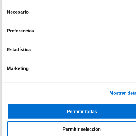
Política de cookies
del sitio web.
1 Créditos ECTS
Selección
Matrícula cerrada
Necesario
de
Añadir a favoritos
consentimiento
Añadir a favoritos
Medicina y Odontología
Preferencias
La Expansión Ósea como una Alternativa en el
Tratamiento con Implantes
Estadística
Presencial
3 Créditos ECTS
Matrícula cerrada
Marketing
Añadir a favoritos
Añadir a favoritos
Ciencias del Comportamiento y Psicología
Mostrar deta
Ética y Dignidad de la Persona con
Dependencia
Permitir todas
Presencial
1 Créditos ECTS
Matrícula cerrada
Permitir selección
Añadir a favoritos