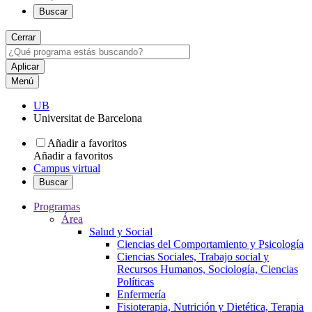
Buscar
Cerrar
Menú
UB
Universitat de Barcelona
Añadir a favoritos
Añadir a favoritos
Campus virtual
Buscar
Programas
Área
Salud y Social
Ciencias del Comportamiento y Psicología
Ciencias Sociales, Trabajo social y
Recursos Humanos, Sociología, Ciencias
Políticas
Enfermería
Fisioterapia, Nutrición y Dietética, Terapia