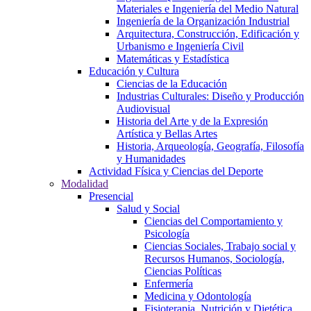
Materiales e Ingeniería del Medio Natural
Ingeniería de la Organización Industrial
Arquitectura, Construcción, Edificación y
Urbanismo e Ingeniería Civil
Matemáticas y Estadística
Educación y Cultura
Ciencias de la Educación
Industrias Culturales: Diseño y Producción
Audiovisual
Historia del Arte y de la Expresión
Artística y Bellas Artes
Historia, Arqueología, Geografía, Filosofía
y Humanidades
Actividad Física y Ciencias del Deporte
Modalidad
Presencial
Salud y Social
Ciencias del Comportamiento y
Psicología
Ciencias Sociales, Trabajo social y
Recursos Humanos, Sociología,
Ciencias Políticas
Enfermería
Medicina y Odontología
Fisioterapia, Nutrición y Dietética,