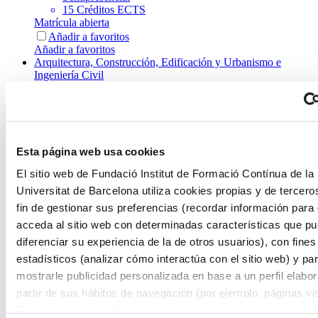
15 Créditos ECTS
Matrícula abierta
Añadir a favoritos
Añadir a favoritos
Arquitectura, Construcción, Edificación y Urbanismo e
Ingeniería Civil
Gestión Inteligente y Sostenible de los Servicios
Urbanos: IA, Economía Circular y Gobernanza
Colaborativa
Esta página web usa cookies
Semipresencial
El sitio web de Fundació Institut de Formació Contínua de la
3 Créditos ECTS
Matrícula abierta
Universitat de Barcelona utiliza cookies propias y de tercero
Añadir a favoritos
fin de gestionar sus preferencias (recordar información para
Añadir a favoritos
acceda al sitio web con determinadas características que p
Medicina y Odontología
diferenciar su experiencia de la de otros usuarios), con fines
Cirugía Artroscópica del Ligamento Cruzado
estadísticos (analizar cómo interactúa con el sitio web) y pa
Anterior
mostrarle publicidad personalizada en base a un perfil elabo
partir de sus hábitos de navegación (por ejemplo, páginas vis
Semipresencial
Para obtener más información sobre las cookies puede consu
3 Créditos ECTS