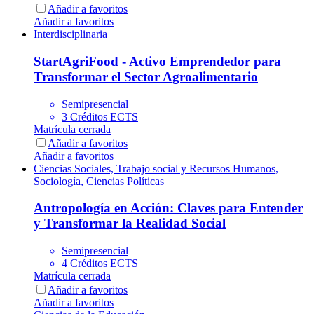
Añadir a favoritos
Añadir a favoritos
Interdisciplinaria
StartAgriFood - Activo Emprendedor para
Transformar el Sector Agroalimentario
Semipresencial
3 Créditos ECTS
Matrícula cerrada
Añadir a favoritos
Añadir a favoritos
Ciencias Sociales, Trabajo social y Recursos Humanos,
Sociología, Ciencias Políticas
Antropología en Acción: Claves para Entender
y Transformar la Realidad Social
Semipresencial
4 Créditos ECTS
Matrícula cerrada
Añadir a favoritos
Añadir a favoritos