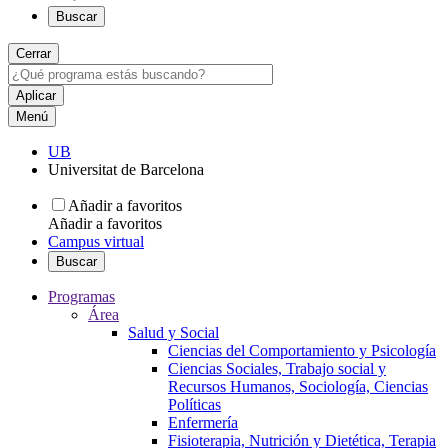
Buscar
Cerrar
Menú
UB
Universitat de Barcelona
Añadir a favoritos
Añadir a favoritos
Campus virtual
Buscar
Programas
Área
Salud y Social
Ciencias del Comportamiento y Psicología
Ciencias Sociales, Trabajo social y
Recursos Humanos, Sociología, Ciencias
Políticas
Enfermería
Fisioterapia, Nutrición y Dietética, Terapia