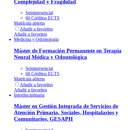
Complejidad y Fragilidad
Semipresencial
60 Créditos ECTS
Matrícula abierta
Añadir a favoritos
Añadir a favoritos
Medicina y Odontología
Máster de Formación Permanente en Terapia
Neural Médica y Odontológica
Semipresencial
60 Créditos ECTS
Matrícula abierta
Añadir a favoritos
Añadir a favoritos
Interdisciplinaria
Máster en Gestión Integrada de Servicios de
Atención Primaria, Sociales, Hospitalarios y
Comunitarios. GESAPH