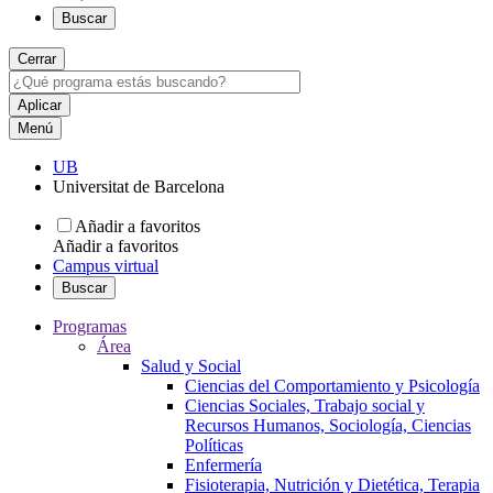
Buscar
Cerrar
Menú
UB
Universitat de Barcelona
Añadir a favoritos
Añadir a favoritos
Campus virtual
Buscar
Programas
Área
Salud y Social
Ciencias del Comportamiento y Psicología
Ciencias Sociales, Trabajo social y
Recursos Humanos, Sociología, Ciencias
Políticas
Enfermería
Fisioterapia, Nutrición y Dietética, Terapia