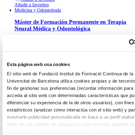
Añadir a favoritos
Medicina y Odontología
Máster de Formación Permanente en Terapia
Neural Médica y Odontológica
Semipresencial
60 Créditos ECTS
Matrícula abierta
Añadir a favoritos
Añadir a favoritos
Esta página web usa cookies
Arquitectura, Construcción, Edificación y Urbanismo e
Ingeniería Civil
El sitio web de Fundació Institut de Formació Contínua de la
Universitat de Barcelona utiliza cookies propias y de tercero
Máster de Formación Permanente en Global
fin de gestionar sus preferencias (recordar información para
BIM Management
acceda al sitio web con determinadas características que p
diferenciar su experiencia de la de otros usuarios), con fines
Online
60 Créditos ECTS
estadísticos (analizar cómo interactúa con el sitio web) y pa
Matrícula abierta
mostrarle publicidad personalizada en base a un perfil elabo
Añadir a favoritos
partir de sus hábitos de navegación (por ejemplo, páginas vis
Añadir a favoritos
Arquitectura, Construcción, Edificación y Urbanismo e
Para obtener más información sobre las cookies puede consu