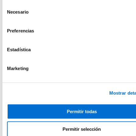
Ingeniería Civil
Política de cookies
del sitio web.
Selección
Necesario
Máster de Formación Permanente en Bim
de
Management
consentimiento
Preferencias
Online
60 Créditos ECTS
Matrícula abierta
Añadir a favoritos
Estadística
Añadir a favoritos
Arquitectura, Construcción, Edificación y Urbanismo e
Ingeniería Civil
Marketing
Máster de Formación Permanente en BIM
Management en Ingeniería Civil y GIS
Mostrar deta
Online
60 Créditos ECTS
Matrícula abierta
Permitir todas
Añadir a favoritos
Añadir a favoritos
Arquitectura, Construcción, Edificación y Urbanismo e
Ingeniería Civil
Permitir selección