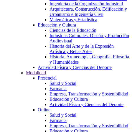
Ingeniería de la Organización Industrial
Arquitectura, Construcción, Edificación y
Urbanismo e Ingeniería Civil
Matemáticas y Estadística
Educación y Cultura
Ciencias de la Educación
Industrias Culturales: Diseño y Producción
Audiovisual
Historia del Arte y de la Expresión
Artística y Bellas Artes
Historia, Arqueología, Geografía, Filosofía
y Humanidades
Actividad Física y Ciencias del Deporte
Modalidad
Presencial
Salud y Social
Farmacia
Empresa, Transformación y Sostenibilidad
Educación y Cultura
Actividad Física y Ciencias del Deporte
Online
Salud y Social
Farmacia
Empresa, Transformación y Sostenibilidad
Educación y Cultura