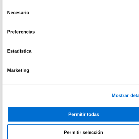
Política de cookies
del sitio web.
Selección
Máster en Luz, Arte Performativo y Sociedad
Necesario
de
Presencial
consentimiento
60 Créditos ECTS
Preferencias
Matrícula abierta
Añadir a favoritos
Añadir a favoritos
Historia del Arte y de la Expresión Artística y Bellas Artes
Estadística
Máster en Arte Contemporáneo: Contexto,
Mediación y Gestión
Marketing
Online
60 Créditos ECTS
Matrícula abierta
Mostrar deta
Añadir a favoritos
Añadir a favoritos
Historia del Arte y de la Expresión Artística y Bellas Artes
Permitir todas
Formación de Postgrado en Luz, Arte,
Multidisciplinariedad y Puesta en Escena
Permitir selección