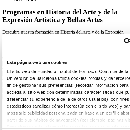
Programas en Historia del Arte y de la
Expresión Artística y Bellas Artes
Descubre nuestra formación en Historia del Arte y de la Expresión
Artística y Bellas Artes. La mejor forma de dar un paso adelante en
tu carrera profesional.
Filtros
Esta página web usa cookies
El sitio web de Fundació Institut de Formació Contínua de la
Universitat de Barcelona utiliza cookies propias y de tercero
fin de gestionar sus preferencias (recordar información para
acceda al sitio web con determinadas características que p
diferenciar su experiencia de la de otros usuarios), con fines
estadísticos (analizar cómo interactúa con el sitio web) y pa
9 resultados filtrados
mostrarle publicidad personalizada en base a un perfil elabo
partir de sus hábitos de navegación (por ejemplo, páginas vis
Para obtener más información sobre las cookies puede consu
Historia del Arte y de la Expresión Artística y Bellas Artes