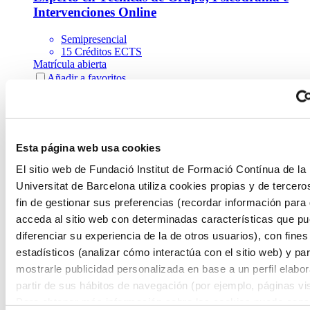
Intervenciones Online
Semipresencial
15 Créditos ECTS
Matrícula abierta
Añadir a favoritos
Añadir a favoritos
Ciencias del Comportamiento y Psicología
Psicooncología, Humanización en Cáncer y
Final de Vida
Esta página web usa cookies
El sitio web de Fundació Institut de Formació Contínua de la
Online
6 Créditos ECTS
Universitat de Barcelona utiliza cookies propias y de tercero
Matrícula abierta
fin de gestionar sus preferencias (recordar información para
Añadir a favoritos
acceda al sitio web con determinadas características que p
Añadir a favoritos
Ciencias del Comportamiento y Psicología
diferenciar su experiencia de la de otros usuarios), con fines
estadísticos (analizar cómo interactúa con el sitio web) y pa
Máster en Atención Temprana y Familia
mostrarle publicidad personalizada en base a un perfil elabo
partir de sus hábitos de navegación (por ejemplo, páginas vis
Semipresencial
60 Créditos ECTS
Para obtener más información sobre las cookies puede consu