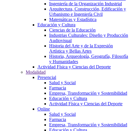
Ingeniería de la Organización Industrial
Arquitectura, Construcción, Edificación y
Urbanismo e Ingeniería Civil
Matemáticas y Estadística
Educación y Cultura
Ciencias de la Educación
Industrias Culturales: Diseño y Producción
Audiovisual
Historia del Arte y de la Expresión
Artística y Bellas Artes
Historia, Arqueología, Geografía, Filosofía
y Humanidades
Actividad Física y Ciencias del Deporte
Modalidad
Presencial
Salud y Social
Farmacia
Empresa, Transformación y Sostenibilidad
Educación y Cultura
Actividad Física y Ciencias del Deporte
Online
Salud y Social
Farmacia
Empresa, Transformación y Sostenibilidad
Educación y Cultura