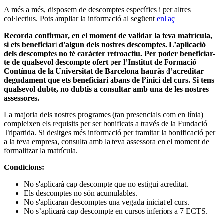
A més a més, disposem de descomptes específics i per altres
col·lectius. Pots ampliar la informació al següent
enllaç
Recorda confirmar, en el moment de validar la teva matrícula,
si ets beneficiari d'algun dels nostres descomptes. L’aplicació
dels descomptes no té caràcter retroactiu. Per poder beneficiar-
te de qualsevol descompte ofert per l’Institut de Formació
Contínua de la Universitat de Barcelona hauràs d’acreditar
degudament que ets beneficiari abans de l’inici del curs. Si tens
qualsevol dubte, no dubtis a consultar amb una de les nostres
assessores.
La majoria dels nostres programes (tan presencials com en línia)
compleixen els requisits per ser bonificats a través de la Fundació
Tripartida. Si desitges més informació per tramitar la bonificació per
a la teva empresa, consulta amb la teva assessora en el moment de
formalitzar la matrícula.
Condicions:
No s'aplicarà cap descompte que no estigui acreditat.
Els descomptes no són acumulables.
No s'aplicaran descomptes una vegada iniciat el curs.
No s’aplicarà cap descompte en cursos inferiors a 7 ECTS.