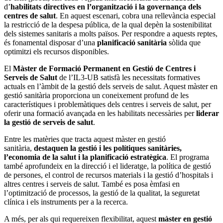
d’
habilitats directives en l’organització i la governança dels
centres de salut
. En aquest escenari, cobra una rellevància especial
la restricció de la despesa pública, de la qual depèn la sostenibilitat
dels sistemes sanitaris a molts països. Per respondre a aquests reptes,
és fonamental disposar d’una
planificació sanitària
sòlida que
optimitzi els recursos disponibles.
El
Màster de Formació Permanent en Gestió de Centres i
Serveis de Salut
de l’IL3-UB satisfà les necessitats formatives
actuals en l’àmbit de la gestió dels serveis de salut. Aquest màster en
gestió sanitària proporciona un coneixement profund de les
característiques i problemàtiques dels centres i serveis de salut, per
oferir una formació avançada en les habilitats necessàries per
liderar
la gestió de serveis de salut
.
Entre les matèries que tracta aquest màster en gestió
sanitària,
destaquen la gestió i les polítiques sanitàries,
l’economia de la salut i la planificació estratègica
. El programa
també aprofundeix en la direcció i el lideratge, la política de gestió
de persones, el control de recursos materials i la gestió d’hospitals i
altres centres i serveis de salut. També es posa èmfasi en
l’optimització de processos, la gestió de la qualitat, la seguretat
clínica i els instruments per a la recerca.
A més, per als qui requereixen flexibilitat, aquest
màster en gestió