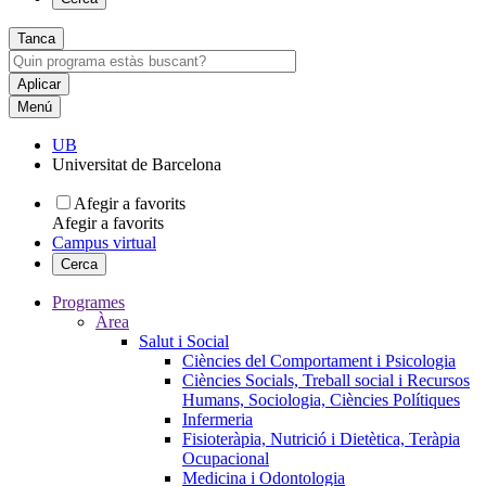
Tanca
Menú
UB
Universitat de Barcelona
Afegir a favorits
Afegir a favorits
Campus virtual
Cerca
Programes
Àrea
Salut i Social
Ciències del Comportament i Psicologia
Ciències Socials, Treball social i Recursos
Humans, Sociologia, Ciències Polítiques
Infermeria
Fisioteràpia, Nutrició i Dietètica, Teràpia
Ocupacional
Medicina i Odontologia