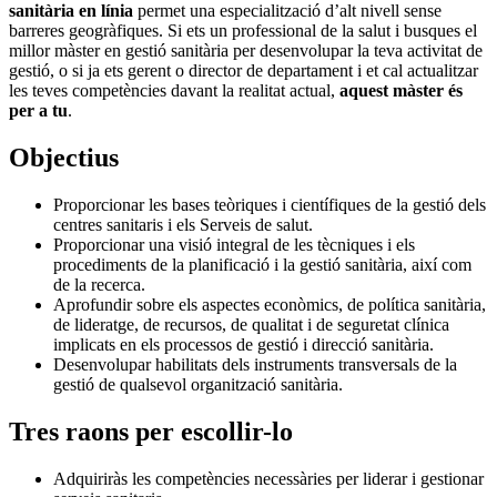
sanitària en línia
permet una especialització d’alt nivell sense
barreres geogràfiques. Si ets un professional de la salut i busques el
millor màster en gestió sanitària per desenvolupar la teva activitat de
gestió, o si ja ets gerent o director de departament i et cal actualitzar
les teves competències davant la realitat actual,
aquest màster és
per a tu
.
Objectius
Proporcionar les bases teòriques i científiques de la gestió dels
centres sanitaris i els Serveis de salut.
Proporcionar una visió integral de les tècniques i els
procediments de la planificació i la gestió sanitària, així com
de la recerca.
Aprofundir sobre els aspectes econòmics, de política sanitària,
de lideratge, de recursos, de qualitat i de seguretat clínica
implicats en els processos de gestió i direcció sanitària.
Desenvolupar habilitats dels instruments transversals de la
gestió de qualsevol organització sanitària.
Tres raons per escollir-lo
Adquiriràs les competències necessàries per liderar i gestionar