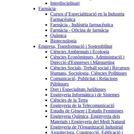
Interdisciplinari
Farmàcia
Cursos d’Especialització en la Industria
Farmacèutica
Farmàcia - Indústria farmacèutica
Farmàcia - Oficina de farmàcia
Química
Biotecnologia
Empresa, Transformació i Sostenibilitat
Ciències Ambientals i Ecologia
Ciències Econòmiques, Administració i
Direcció d'Empreses i Màrqueting
Ciències Socials, Treball social i Recursos
Humans, Sociologia, Ciències Polítiques
Comunicació, Publicitat i Relacions
Públiques
Dret i Especialitats Jurídiques
Enginyeria Informàtica i de Sistemes
Ciències de la Terra
Enginyeria de la Telecomunicació
Estudis de Gènere i Estudis Feministes
Enginyeria Química, Enginyeria dels
Materials i Enginyeria del Medi Natural
Enginyeria de l'Organització Industrial
Arquitectura, Construcció, Edificació i