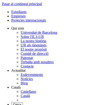
Pasar al contingut principal
Estudiants
Empreses
Projectes internacionals
Qui som
Universitat de Barcelona
Sobre l'IL3-UB
La nostra història
UB als rànquings
El nostre propòsit
Comitè de direcció
Patronat
Treballa amb nosaltres
Contacte
Actualitat
Esdeveniments
Notícies
Blog
Català
Castellano
Català
Cerca