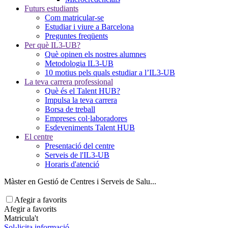
Futurs estudiants
Com matricular-se
Estudiar i viure a Barcelona
Preguntes freqüents
Per què IL3-UB?
Què opinen els nostres alumnes
Metodologia IL3-UB
10 motius pels quals estudiar a l’IL3-UB
La teva carrera professional
Què és el Talent HUB?
Impulsa la teva carrera
Borsa de treball
Empreses col·laboradores
Esdeveniments Talent HUB
El centre
Presentació del centre
Serveis de l'IL3-UB
Horaris d'atenció
Màster en Gestió de Centres i Serveis de Salu...
Afegir a favorits
Afegir a favorits
Matricula't
Sol·licita informació