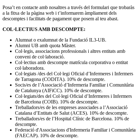
Posa’t en contacte amb nosaltres a través del formulari que trobaràs
a la fitxa de la pàgina web i t’informarem àmpliament dels
descomptes i facilitats de pagament que posem al teu abast.
COL·LECTIUS AMB DESCOMPTE:
Alumnat o exalumnat de la Fundació IL3-UB.
Alumni UB amb quota Màster.
Col·legis, associacions professionals i altres entitats amb
conveni de col·laboració.
Col·lectius amb descompte matrícula corporativa o entitat
col·laboradora.
Col·legiats /des del Col·legi Oficial d’Infermeres i Infermers
de Tarragona (CODITA). 10% de descompte.
Socis/es de l’Associació d’Infermeria Familiar i Comunitària
de Catalunya (AIFiCC). 10% de descompte.
Col·legiats/des del Col·legi Oficial d’Infermeres i Infermers
de Barcelona (COIB). 10% de descompte.
Treballadors/es de les empreses associades a l’Associació
Catalana d’Entitats de Salut (ACES). 10% de descompte.
Treballadors/es de l’Hospital Clínic de Barcelona. 10% de
descompte.
Federació d'Associacions d'Infermeria Familiar i Comunitària
(FAECAP). 10% de descompte.