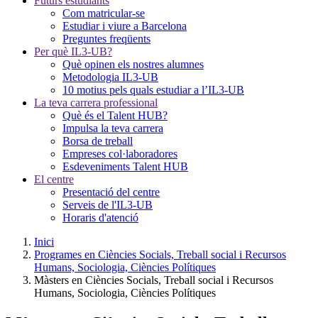
Futurs estudiants
Com matricular-se
Estudiar i viure a Barcelona
Preguntes freqüents
Per què IL3-UB?
Què opinen els nostres alumnes
Metodologia IL3-UB
10 motius pels quals estudiar a l’IL3-UB
La teva carrera professional
Què és el Talent HUB?
Impulsa la teva carrera
Borsa de treball
Empreses col·laboradores
Esdeveniments Talent HUB
El centre
Presentació del centre
Serveis de l'IL3-UB
Horaris d'atenció
Inici
Programes en Ciències Socials, Treball social i Recursos
Humans, Sociologia, Ciències Polítiques
Màsters en Ciències Socials, Treball social i Recursos
Humans, Sociologia, Ciències Polítiques