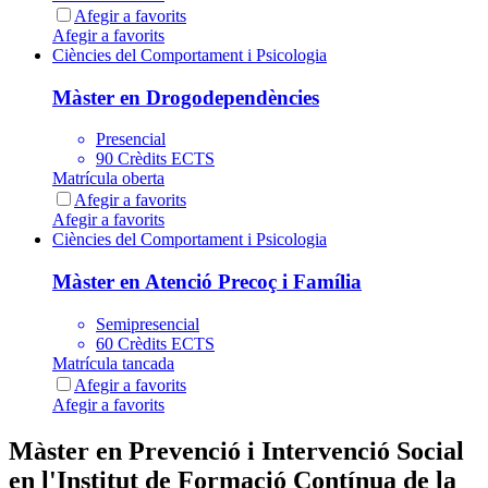
Afegir a favorits
Afegir a favorits
Ciències del Comportament i Psicologia
Màster en Drogodependències
Presencial
90 Crèdits ECTS
Matrícula oberta
Afegir a favorits
Afegir a favorits
Ciències del Comportament i Psicologia
Màster en Atenció Precoç i Família
Semipresencial
60 Crèdits ECTS
Matrícula tancada
Afegir a favorits
Afegir a favorits
Màster en Prevenció i Intervenció Social
en l'Institut de Formació Contínua de la