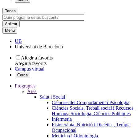
Tanca
Menú
UB
Universitat de Barcelona
Afegir a favorits
Afegir a favorits
Campus virtual
Cerca
Programes
Àrea
Salut i Social
Ciències del Comportament i Psicologia
Ciències Socials, Treball social i Recursos
Humans, Sociologia, Ciències Polítiques
Infermeria
Fisioteràpia, Nutrició i Dietètica, Teràpia
Ocupacional
Medicina i Odontologia