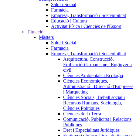
Salut i Social
Farmàcia
Empresa, Transformació i Sostenibilitat
Educació i Cultura
Activitat Física i Ciències de l'Esport
Titulació
Màsters
Salut i Social
Farmàcia
Empresa, Transformació i Sostenibilitat
Arquitectura, Construcció,
Edificació i Urbanisme i Enginyeria
civil
Ciències Ambientals i Ecologia
Ciències Econòmiques,
Administració i Direcció d'Empreses
i Màrqueting
Ciències Socials, Treball social i
Recursos Humans, Sociologia,
Ciències Polítiques
Ciències de la Terra
Comunicació, Publicitat i Relacions
Públiques
Dret i Especialitats Jurídiques
Enginyeria Informàtica i de Sistemes