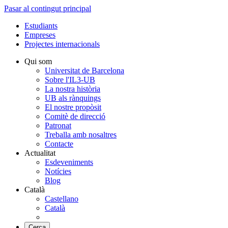
Pasar al contingut principal
Estudiants
Empreses
Projectes internacionals
Qui som
Universitat de Barcelona
Sobre l'IL3-UB
La nostra història
UB als rànquings
El nostre propòsit
Comitè de direcció
Patronat
Treballa amb nosaltres
Contacte
Actualitat
Esdeveniments
Notícies
Blog
Català
Castellano
Català
Cerca