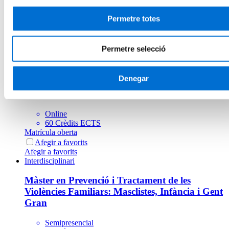
Persona i Societat
Permetre totes
Presencial
90 Crèdits ECTS
Matrícula oberta
Permetre selecció
Afegir a favorits
Afegir a favorits
Interdisciplinari
Denegar
Màster en Teràpia Familiar Socioeducativa
Online
60 Crèdits ECTS
Matrícula oberta
Afegir a favorits
Afegir a favorits
Interdisciplinari
Màster en Prevenció i Tractament de les
Violències Familiars: Masclistes, Infància i Gent
Gran
Semipresencial