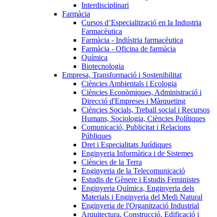
Interdisciplinari
Farmàcia
Cursos d’Especialització en la Industria
Farmacèutica
Farmàcia - Indústria farmacèutica
Farmàcia - Oficina de farmàcia
Química
Biotecnologia
Empresa, Transformació i Sostenibilitat
Ciències Ambientals i Ecologia
Ciències Econòmiques, Administració i
Direcció d'Empreses i Màrqueting
Ciències Socials, Treball social i Recursos
Humans, Sociologia, Ciències Polítiques
Comunicació, Publicitat i Relacions
Públiques
Dret i Especialitats Jurídiques
Enginyeria Informàtica i de Sistemes
Ciències de la Terra
Enginyeria de la Telecomunicació
Estudis de Gènere i Estudis Feministes
Enginyeria Química, Enginyeria dels
Materials i Enginyeria del Medi Natural
Enginyeria de l'Organització Industrial
Arquitectura, Construcció, Edificació i