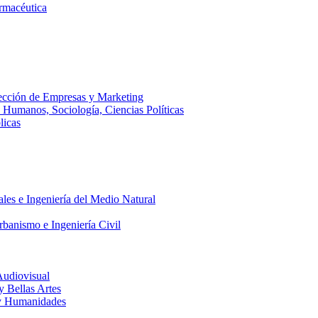
armacéutica
ección de Empresas y Marketing
s Humanos, Sociología, Ciencias Políticas
licas
ales e Ingeniería del Medio Natural
rbanismo e Ingeniería Civil
Audiovisual
 y Bellas Artes
a y Humanidades