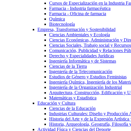
Cursos de Especialización en la Industria F
Farmacia - Industria farmacéutica
Farmacia - Oficina de farmacia
Química
Biotecnología
Empresa, Transformación y Sostenibilidad
Ciencias Ambientales y Ecología
Ciencias Económicas, Administración y Dir
Ciencias Sociales, Trabajo social y Recurso
Comunicación, Publicidad y Relaciones Púb
Derecho y Especialidades Jurídicas
Ingeniería Informática y de Sistemas
Ciencias de la Tierra
Ingeniería de la Telecomunicación
Estudios de Género y Estudios Feministas
Ingeniería Química, Ingeniería de los Materi
Ingeniería de la Organización Industrial
Arquitectura, Construcción, Edificación y U
Matemáticas y Estadística
Educación y Cultura
Ciencias de la Educación
Industrias Culturales: Diseño y Producción 
Historia del Arte y de la Expresión Artística
Historia, Arqueología, Geografía, Filosofí
Actividad Física y Ciencias del Deporte