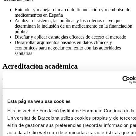
Entender y manejar el marco de financiación y reembolso de
medicamentos en España
Analizar el sistema, las políticas y los criterios clave que
determinan la inclusión de un medicamento en la financiación
pública
Diseñar y aplicar estrategias eficaces de acceso al mercado
Desarrollar argumentos basados en datos clínicos y
económicos para negociar con éxito con las autoridades
sanitarias
Acreditación académica
Certificado de Asistencia por el Instituto de Formación Continua de
la Universitat de Barcelona.
Programa
Esta página web usa cookies
09:00-09:15 | Bienvenida e introducción al programa
El sitio web de Fundació Institut de Formació Contínua de la
09:15-10:00 | Marco general de financiación y reembolso en
Universitat de Barcelona utiliza cookies propias y de tercero
España: funcionamiento y principales actores
el fin de gestionar sus preferencias (recordar información pa
10:00-11:00 | Proceso de toma de decisiones en financiación y
reembolso
acceda al sitio web con determinadas características que p