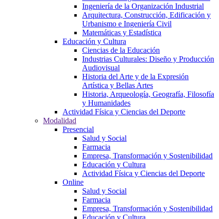
Ingeniería de la Organización Industrial
Arquitectura, Construcción, Edificación y
Urbanismo e Ingeniería Civil
Matemáticas y Estadística
Educación y Cultura
Ciencias de la Educación
Industrias Culturales: Diseño y Producción
Audiovisual
Historia del Arte y de la Expresión
Artística y Bellas Artes
Historia, Arqueología, Geografía, Filosofía
y Humanidades
Actividad Física y Ciencias del Deporte
Modalidad
Presencial
Salud y Social
Farmacia
Empresa, Transformación y Sostenibilidad
Educación y Cultura
Actividad Física y Ciencias del Deporte
Online
Salud y Social
Farmacia
Empresa, Transformación y Sostenibilidad
Educación y Cultura