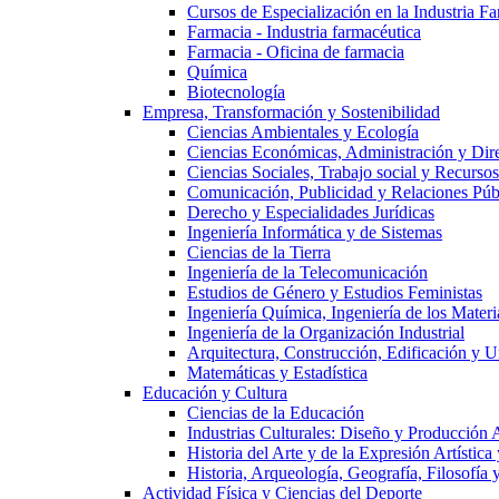
Cursos de Especialización en la Industria F
Farmacia - Industria farmacéutica
Farmacia - Oficina de farmacia
Química
Biotecnología
Empresa, Transformación y Sostenibilidad
Ciencias Ambientales y Ecología
Ciencias Económicas, Administración y Dir
Ciencias Sociales, Trabajo social y Recurso
Comunicación, Publicidad y Relaciones Púb
Derecho y Especialidades Jurídicas
Ingeniería Informática y de Sistemas
Ciencias de la Tierra
Ingeniería de la Telecomunicación
Estudios de Género y Estudios Feministas
Ingeniería Química, Ingeniería de los Materi
Ingeniería de la Organización Industrial
Arquitectura, Construcción, Edificación y U
Matemáticas y Estadística
Educación y Cultura
Ciencias de la Educación
Industrias Culturales: Diseño y Producción 
Historia del Arte y de la Expresión Artística
Historia, Arqueología, Geografía, Filosofí
Actividad Física y Ciencias del Deporte