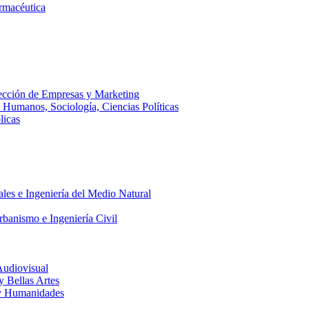
armacéutica
ección de Empresas y Marketing
s Humanos, Sociología, Ciencias Políticas
licas
ales e Ingeniería del Medio Natural
rbanismo e Ingeniería Civil
Audiovisual
 y Bellas Artes
a y Humanidades