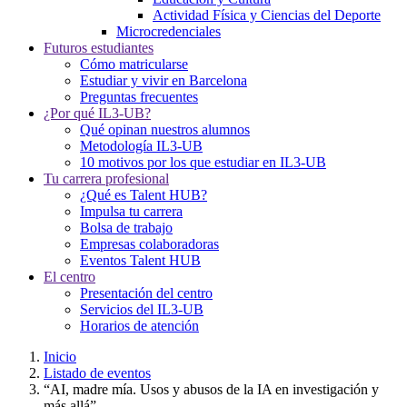
Actividad Física y Ciencias del Deporte
Microcredenciales
Futuros estudiantes
Cómo matricularse
Estudiar y vivir en Barcelona
Preguntas frecuentes
¿Por qué IL3-UB?
Qué opinan nuestros alumnos
Metodología IL3-UB
10 motivos por los que estudiar en IL3-UB
Tu carrera profesional
¿Qué es Talent HUB?
Impulsa tu carrera
Bolsa de trabajo
Empresas colaboradoras
Eventos Talent HUB
El centro
Presentación del centro
Servicios del IL3-UB
Horarios de atención
Inicio
Listado de eventos
“AI, madre mía. Usos y abusos de la IA en investigación y
más allá”