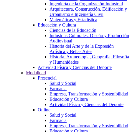
Ingeniería de la Organización Industrial
Arquitectura, Construcción, Edificación y
Urbanismo e Ingeniería Civil
Matemáticas y Estadística
Educación y Cultura
Ciencias de la Educación
Industrias Culturales: Diseño y Producción
Audiovisual
Historia del Arte y de la Expresión
Artística y Bellas Artes
Historia, Arqueología, Geografía, Filosofía
y Humanidades
Actividad Física y Ciencias del Deporte
Modalidad
Presencial
Salud y Social
Farmacia
Empresa, Transformación y Sostenibilidad
Educación y Cultura
Actividad Física y Ciencias del Deporte
Online
Salud y Social
Farmacia
Empresa, Transformación y Sostenibilidad
Educación y Cultura