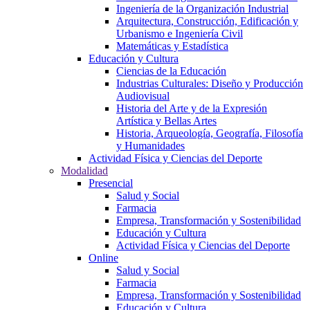
Ingeniería de la Organización Industrial
Arquitectura, Construcción, Edificación y
Urbanismo e Ingeniería Civil
Matemáticas y Estadística
Educación y Cultura
Ciencias de la Educación
Industrias Culturales: Diseño y Producción
Audiovisual
Historia del Arte y de la Expresión
Artística y Bellas Artes
Historia, Arqueología, Geografía, Filosofía
y Humanidades
Actividad Física y Ciencias del Deporte
Modalidad
Presencial
Salud y Social
Farmacia
Empresa, Transformación y Sostenibilidad
Educación y Cultura
Actividad Física y Ciencias del Deporte
Online
Salud y Social
Farmacia
Empresa, Transformación y Sostenibilidad
Educación y Cultura