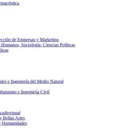
armacéutica
ección de Empresas y Marketing
s Humanos, Sociología, Ciencias Políticas
licas
ales e Ingeniería del Medio Natural
rbanismo e Ingeniería Civil
Audiovisual
 y Bellas Artes
a y Humanidades