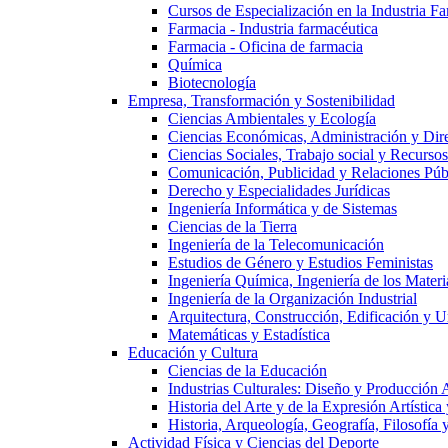
Cursos de Especialización en la Industria F
Farmacia - Industria farmacéutica
Farmacia - Oficina de farmacia
Química
Biotecnología
Empresa, Transformación y Sostenibilidad
Ciencias Ambientales y Ecología
Ciencias Económicas, Administración y Dir
Ciencias Sociales, Trabajo social y Recurso
Comunicación, Publicidad y Relaciones Púb
Derecho y Especialidades Jurídicas
Ingeniería Informática y de Sistemas
Ciencias de la Tierra
Ingeniería de la Telecomunicación
Estudios de Género y Estudios Feministas
Ingeniería Química, Ingeniería de los Materi
Ingeniería de la Organización Industrial
Arquitectura, Construcción, Edificación y U
Matemáticas y Estadística
Educación y Cultura
Ciencias de la Educación
Industrias Culturales: Diseño y Producción 
Historia del Arte y de la Expresión Artística
Historia, Arqueología, Geografía, Filosofí
Actividad Física y Ciencias del Deporte