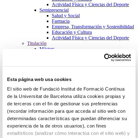
Actividad Física y Ciencias del Deporte
Semipresencial
Salud y Social
Farmacia
Empresa, Transformación y Sostenibilidad
Educación y Cultura
Actividad Física y Ciencias del Deporte
Titulación
Másters
Salud y Social
Farmacia
Empresa, Transformación y Sostenibilidad
Educación y Cultura
Actividad Física y Ciencias del Deporte
Esta página web usa cookies
Formación de Postgrados
Salud y Social
El sitio web de Fundació Institut de Formació Contínua
Farmacia
de la Universitat de Barcelona utiliza cookies propias y
Empresa, Transformación y Sostenibilidad
de terceros con el fin de gestionar sus preferencias
Educación y Cultura
Actividad Física y Ciencias del Deporte
(recordar información para que acceda al sitio web con
Cursos
determinadas características que puedan diferenciar su
Salud y Social
experiencia de la de otros usuarios), con fines
Farmacia
Empresa, Transformación y Sostenibilidad
estadísticos (analizar cómo interactúa con el sitio web) y
Educación y Cultura