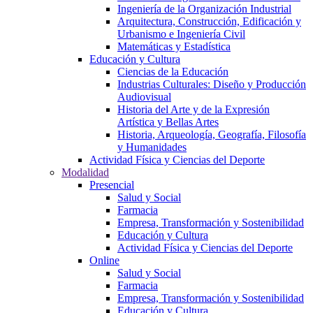
Ingeniería de la Organización Industrial
Arquitectura, Construcción, Edificación y
Urbanismo e Ingeniería Civil
Matemáticas y Estadística
Educación y Cultura
Ciencias de la Educación
Industrias Culturales: Diseño y Producción
Audiovisual
Historia del Arte y de la Expresión
Artística y Bellas Artes
Historia, Arqueología, Geografía, Filosofía
y Humanidades
Actividad Física y Ciencias del Deporte
Modalidad
Presencial
Salud y Social
Farmacia
Empresa, Transformación y Sostenibilidad
Educación y Cultura
Actividad Física y Ciencias del Deporte
Online
Salud y Social
Farmacia
Empresa, Transformación y Sostenibilidad
Educación y Cultura