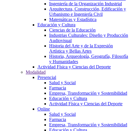
Ingeniería de la Organización Industrial
Arquitectura, Construcción, Edificación y
Urbanismo e Ingeniería Civil
Matemáticas y Estadística
Educación y Cultura
Ciencias de la Educación
Industrias Culturales: Diseño y Producción
Audiovisual
Historia del Arte y de la Expresión
Artística y Bellas Artes
Historia, Arqueología, Geografía, Filosofía
y Humanidades
Actividad Física y Ciencias del Deporte
Modalidad
Presencial
Salud y Social
Farmacia
Empresa, Transformación y Sostenibilidad
Educación y Cultura
Actividad Física y Ciencias del Deporte
Online
Salud y Social
Farmacia
Empresa, Transformación y Sostenibilidad
Educación y Cultura