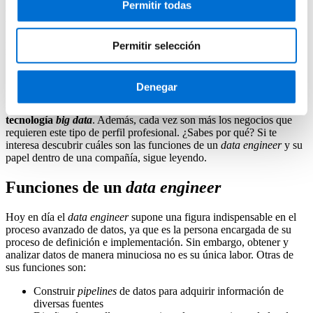
Permitir todas
Data engineer
Permitir selección
Descubre cómo convertirte en Data Engineer de la mano del IL3-
UB
Denegar
El
data engineer
se ha convertido en una pieza fundamental en el
desarrollo de sistemas de información que se fundamentan en la
tecnología
big data
. Además, cada vez son más los negocios que
requieren este tipo de perfil profesional. ¿Sabes por qué? Si te
interesa descubrir cuáles son las funciones de un
data engineer
y su
papel dentro de una compañía, sigue leyendo.
Funciones de un
data engineer
Hoy en día el
data engineer
supone una figura indispensable en el
proceso avanzado de datos, ya que es la persona encargada de su
proceso de definición e implementación. Sin embargo, obtener y
analizar datos de manera minuciosa no es su única labor. Otras de
sus funciones son:
Construir
pipelines
de datos para adquirir información de
diversas fuentes