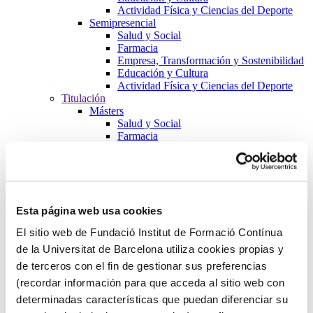
Actividad Física y Ciencias del Deporte
Semipresencial
Salud y Social
Farmacia
Empresa, Transformación y Sostenibilidad
Educación y Cultura
Actividad Física y Ciencias del Deporte
Titulación
Másters
Salud y Social
Farmacia
Empresa, Transformación y Sostenibilidad
Educación y Cultura
Actividad Física y Ciencias del Deporte
Formación de Postgrados
Salud y Social
Esta página web usa cookies
Farmacia
Empresa, Transformación y Sostenibilidad
El sitio web de Fundació Institut de Formació Contínua
Educación y Cultura
de la Universitat de Barcelona utiliza cookies propias y
Actividad Física y Ciencias del Deporte
Cursos
de terceros con el fin de gestionar sus preferencias
Salud y Social
(recordar información para que acceda al sitio web con
Farmacia
determinadas características que puedan diferenciar su
Empresa, Transformación y Sostenibilidad
Educación y Cultura