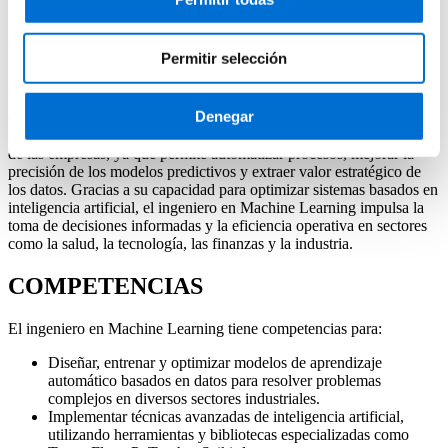
Ingeniero en Machine Learning
Descubre cómo convertirte en ingeniero en Machine Learning de la
Permitir selección
mano de IL3-UB.
El ingeniero en Machine Learning es un profesional especializado
Denegar
en el diseño, desarrollo e implementación de algoritmos de
aprendizaje automático. Su trabajo es clave en la evolución digital
de las empresas, ya que permite automatizar procesos, mejorar la
precisión de los modelos predictivos y extraer valor estratégico de
los datos. Gracias a su capacidad para optimizar sistemas basados en
inteligencia artificial, el ingeniero en Machine Learning impulsa la
toma de decisiones informadas y la eficiencia operativa en sectores
como la salud, la tecnología, las finanzas y la industria.
COMPETENCIAS
El ingeniero en Machine Learning tiene competencias para:
Diseñar, entrenar y optimizar modelos de aprendizaje
automático basados en datos para resolver problemas
complejos en diversos sectores industriales.
Implementar técnicas avanzadas de inteligencia artificial,
utilizando herramientas y bibliotecas especializadas como