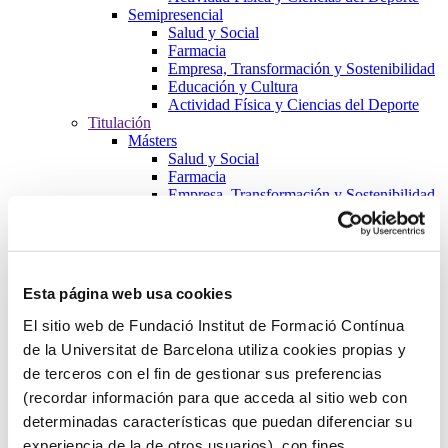
Semipresencial
Salud y Social
Farmacia
Empresa, Transformación y Sostenibilidad
Educación y Cultura
Actividad Física y Ciencias del Deporte
Titulación
Másters
Salud y Social
Farmacia
Empresa, Transformación y Sostenibilidad
Educación y Cultura
Actividad Física y Ciencias del Deporte
Formación de Postgrados
Salud y Social
Farmacia
Esta página web usa cookies
Empresa, Transformación y Sostenibilidad
Educación y Cultura
El sitio web de Fundació Institut de Formació Contínua
Actividad Física y Ciencias del Deporte
de la Universitat de Barcelona utiliza cookies propias y
Cursos
de terceros con el fin de gestionar sus preferencias
Salud y Social
Farmacia
(recordar información para que acceda al sitio web con
Empresa, Transformación y Sostenibilidad
determinadas características que puedan diferenciar su
Educación y Cultura
experiencia de la de otros usuarios), con fines
Actividad Física y Ciencias del Deporte