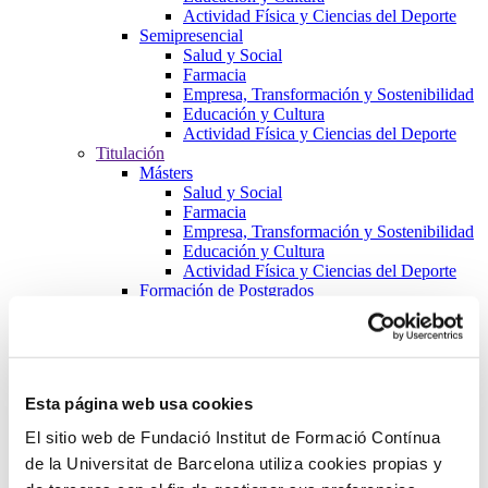
Actividad Física y Ciencias del Deporte
Semipresencial
Salud y Social
Farmacia
Empresa, Transformación y Sostenibilidad
Educación y Cultura
Actividad Física y Ciencias del Deporte
Titulación
Másters
Salud y Social
Farmacia
Empresa, Transformación y Sostenibilidad
Educación y Cultura
Actividad Física y Ciencias del Deporte
Formación de Postgrados
Salud y Social
Farmacia
Empresa, Transformación y Sostenibilidad
Educación y Cultura
Actividad Física y Ciencias del Deporte
Esta página web usa cookies
Cursos
Salud y Social
El sitio web de Fundació Institut de Formació Contínua
Farmacia
de la Universitat de Barcelona utiliza cookies propias y
Empresa, Transformación y Sostenibilidad
Educación y Cultura