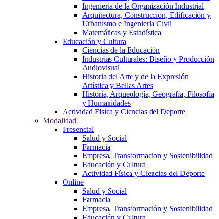
Ingeniería de la Organización Industrial
Arquitectura, Construcción, Edificación y
Urbanismo e Ingeniería Civil
Matemáticas y Estadística
Educación y Cultura
Ciencias de la Educación
Industrias Culturales: Diseño y Producción
Audiovisual
Historia del Arte y de la Expresión
Artística y Bellas Artes
Historia, Arqueología, Geografía, Filosofía
y Humanidades
Actividad Física y Ciencias del Deporte
Modalidad
Presencial
Salud y Social
Farmacia
Empresa, Transformación y Sostenibilidad
Educación y Cultura
Actividad Física y Ciencias del Deporte
Online
Salud y Social
Farmacia
Empresa, Transformación y Sostenibilidad
Educación y Cultura