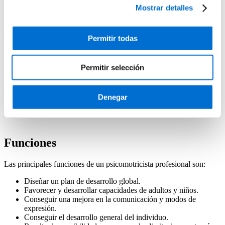
Mostrar detalles
Psicomotricista
Descubre cómo convertirte en Psicomotricista de la mano del IL3-
Permitir todas
UB
Permitir selección
La psicomotricidad es la disciplina encargada del desarrollo de la
persona a través del conocimiento, el movimiento y la emoción.
Mediante el estudio y trabajo integral del sujeto se puede llegar a
conseguir la prevención y mejora de algunas alteraciones corporales
Denegar
y de movimiento.
Funciones
Las principales funciones de un psicomotricista profesional son:
Diseñar un plan de desarrollo global.
Favorecer y desarrollar capacidades de adultos y niños.
Conseguir una mejora en la comunicación y modos de
expresión.
Conseguir el desarrollo general del individuo.