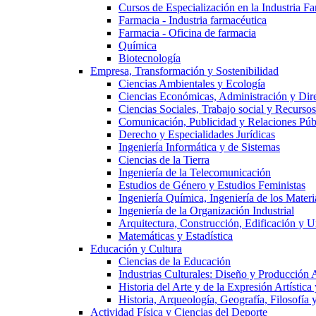
Cursos de Especialización en la Industria F
Farmacia - Industria farmacéutica
Farmacia - Oficina de farmacia
Química
Biotecnología
Empresa, Transformación y Sostenibilidad
Ciencias Ambientales y Ecología
Ciencias Económicas, Administración y Dir
Ciencias Sociales, Trabajo social y Recurso
Comunicación, Publicidad y Relaciones Púb
Derecho y Especialidades Jurídicas
Ingeniería Informática y de Sistemas
Ciencias de la Tierra
Ingeniería de la Telecomunicación
Estudios de Género y Estudios Feministas
Ingeniería Química, Ingeniería de los Materi
Ingeniería de la Organización Industrial
Arquitectura, Construcción, Edificación y U
Matemáticas y Estadística
Educación y Cultura
Ciencias de la Educación
Industrias Culturales: Diseño y Producción 
Historia del Arte y de la Expresión Artística
Historia, Arqueología, Geografía, Filosofí
Actividad Física y Ciencias del Deporte