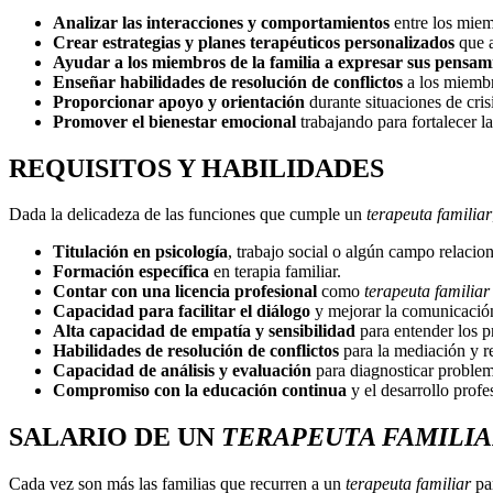
Analizar las interacciones y comportamientos
entre los miemb
Crear estrategias y planes terapéuticos personalizados
que a
Ayudar a los miembros de la familia a expresar sus pensam
Enseñar habilidades de resolución de conflictos
a los miembr
Proporcionar apoyo y orientación
durante situaciones de cri
Promover el bienestar emocional
trabajando para fortalecer 
REQUISITOS Y HABILIDADES
Dada la delicadeza de las funciones que cumple un
terapeuta familiar
Titulación en psicología
, trabajo social o algún campo relacio
Formación específica
en terapia familiar.
Contar con una licencia profesional
como
terapeuta familiar
Capacidad para facilitar el diálogo
y mejorar la comunicación
Alta capacidad de empatía y sensibilidad
para entender los p
Habilidades de resolución de conflictos
para la mediación y r
Capacidad de análisis y evaluación
para diagnosticar problem
Compromiso con la educación continua
y el desarrollo profe
SALARIO DE UN
TERAPEUTA FAMILI
Cada vez son más las familias que recurren a un
terapeuta familiar
par