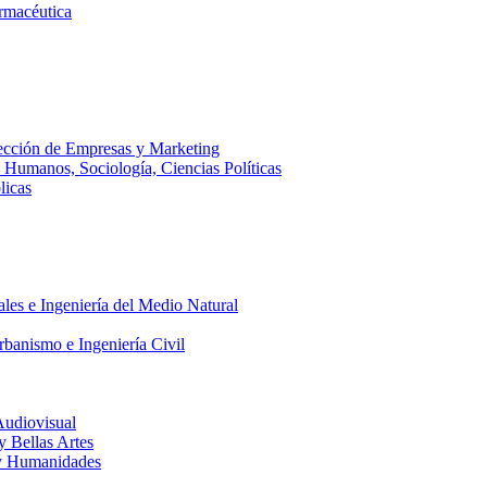
armacéutica
ección de Empresas y Marketing
s Humanos, Sociología, Ciencias Políticas
licas
ales e Ingeniería del Medio Natural
rbanismo e Ingeniería Civil
Audiovisual
 y Bellas Artes
a y Humanidades