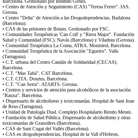
Barcelona. Gestionado por Instituto Genus.
• Centro de Atención y Seguimiento (CAS) "Teresa Ferrer". IAS.
Gerona.
• Centro "Delta" de Atención a las Drogodependencias. Badalona
(Barcelona).
• CAS de las prisiones de Brians. Gestionado por FSC.
• Comunidades Terapéuticas 'Can Coll' y "Riera Major". Fundación
Salud y Comunidad (FSC). Navás (Barcelona) y Viladrau (Gerona).
• Comunidad Terapéutica La Coma, ATRA. Monistrol, Barcelona.
• Comunidad Terapéutica de la Asociación "Egueiro". Valls
(Tarragona).
• C.T. urbana del Centro Catalán de Solidaridad (CECAS).
Barcelona.
• C.T. "Mas Tabà". CAT Barcelona.
• C.T. CITA. Dosrius, Barcelona.
• C.T. "Can Serra". ATARTS. Gerona.
• Centros y servicios de atención para alcohólicos de la asociación
"Rauxa". Barcelona.
• Dispensario de alcoholismo y toxicomanías. Hospital de Sant Joan
de Reus (Tarragona).
• Unidad de Patología Dual. Complejo Hospitalario Benito Menni.
• Fundación de Salud Pública. Dispensario de alcoholismo y otras
toxicomanías de Granollers (Barcelona).
• CAS de Sant Cugat del Vallés (Barcelona).
• CAS en drogodependencias, Hospital de la Vall d'Hebron,