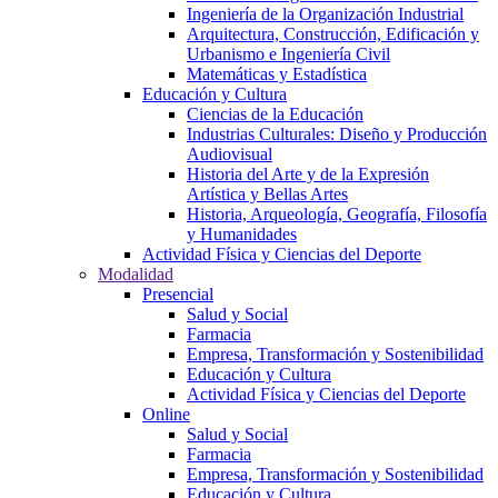
Ingeniería de la Organización Industrial
Arquitectura, Construcción, Edificación y
Urbanismo e Ingeniería Civil
Matemáticas y Estadística
Educación y Cultura
Ciencias de la Educación
Industrias Culturales: Diseño y Producción
Audiovisual
Historia del Arte y de la Expresión
Artística y Bellas Artes
Historia, Arqueología, Geografía, Filosofía
y Humanidades
Actividad Física y Ciencias del Deporte
Modalidad
Presencial
Salud y Social
Farmacia
Empresa, Transformación y Sostenibilidad
Educación y Cultura
Actividad Física y Ciencias del Deporte
Online
Salud y Social
Farmacia
Empresa, Transformación y Sostenibilidad
Educación y Cultura