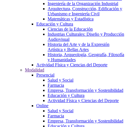
Ingeniería de la Organización Industrial
Arquitectura, Construcción, Edificación y
Urbanismo e Ingeniería Civil
Matemáticas y Estadística
Educación y Cultura
Ciencias de la Educación
Industrias Culturales: Diseño y Producción
Audiovisual
Historia del Arte y de la Expresión
Artística y Bellas Artes
Historia, Arqueología, Geografía, Filosofía
y Humanidades
Actividad Física y Ciencias del Deporte
Modalidad
Presencial
Salud y Social
Farmacia
Empresa, Transformación y Sostenibilidad
Educación y Cultura
Actividad Física y Ciencias del Deporte
Online
Salud y Social
Farmacia
Empresa, Transformación y Sostenibilidad
Educación y Cultura