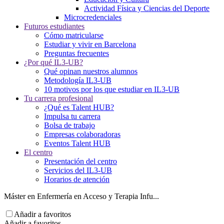
Actividad Física y Ciencias del Deporte
Microcredenciales
Futuros estudiantes
Cómo matricularse
Estudiar y vivir en Barcelona
Preguntas frecuentes
¿Por qué IL3-UB?
Qué opinan nuestros alumnos
Metodología IL3-UB
10 motivos por los que estudiar en IL3-UB
Tu carrera profesional
¿Qué es Talent HUB?
Impulsa tu carrera
Bolsa de trabajo
Empresas colaboradoras
Eventos Talent HUB
El centro
Presentación del centro
Servicios del IL3-UB
Horarios de atención
Máster en Enfermería en Acceso y Terapia Infu...
Añadir a favoritos
Añadir a favoritos