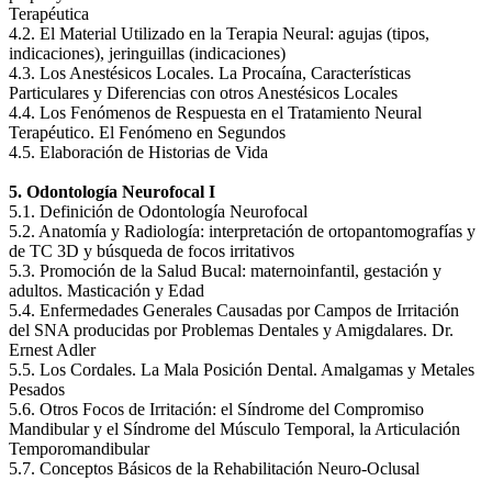
Terapéutica
4.2. El Material Utilizado en la Terapia Neural: agujas (tipos,
indicaciones), jeringuillas (indicaciones)
4.3. Los Anestésicos Locales. La Procaína, Características
Particulares y Diferencias con otros Anestésicos Locales
4.4. Los Fenómenos de Respuesta en el Tratamiento Neural
Terapéutico. El Fenómeno en Segundos
4.5. Elaboración de Historias de Vida
5. Odontología Neurofocal I
5.1. Definición de Odontología Neurofocal
5.2. Anatomía y Radiología: interpretación de ortopantomografías y
de TC 3D y búsqueda de focos irritativos
5.3. Promoción de la Salud Bucal: maternoinfantil, gestación y
adultos. Masticación y Edad
5.4. Enfermedades Generales Causadas por Campos de Irritación
del SNA producidas por Problemas Dentales y Amigdalares. Dr.
Ernest Adler
5.5. Los Cordales. La Mala Posición Dental. Amalgamas y Metales
Pesados
5.6. Otros Focos de Irritación: el Síndrome del Compromiso
Mandibular y el Síndrome del Músculo Temporal, la Articulación
Temporomandibular
5.7. Conceptos Básicos de la Rehabilitación Neuro-Oclusal