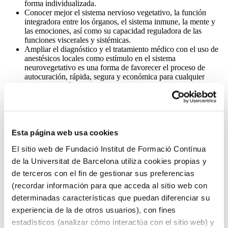
forma individualizada.
Conocer mejor el sistema nervioso vegetativo, la función
integradora entre los órganos, el sistema inmune, la mente y
las emociones, así como su capacidad reguladora de las
funciones viscerales y sistémicas.
Ampliar el diagnóstico y el tratamiento médico con el uso de
anestésicos locales como estímulo en el sistema
neurovegetativo es una forma de favorecer el proceso de
autocuración, rápida, segura y económica para cualquier
proceso patológico.
TRES RAZONES PARA ESCOGERLO
Titulación otorgada por el Instituto de Formación Continua de
Esta página web usa cookies
la Universidad de Barcelona, con la presencia de un
experimentado equipo docente de referencia internacional.
El sitio web de Fundació Institut de Formació Contínua
Proporciona formación especializada en terapia neural y
de la Universitat de Barcelona utiliza cookies propias y
odontología neurofocal y permite adquirir conocimientos
de terceros con el fin de gestionar sus preferencias
avanzados en neurociencia y técnicas de diagnóstico y
tratamiento. Así, la persona amplía su capacidad para
(recordar información para que acceda al sitio web con
gestionar de forma integral y holística los problemas de salud
determinadas características que puedan diferenciar su
de los pacientes y mejora la calidad de la atención
que ofrece.
experiencia de la de otros usuarios), con fines
Brinda oportunidades de diferenciación profesional, puesto
que podrá ofrecer un enfoque terapéutico innovador, efectivo,
estadísticos (analizar cómo interactúa con el sitio web) y