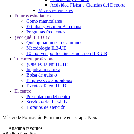
Actividad Física y Ciencias del Deporte
Microcredenciales
Futuros estudiantes
Cómo matricularse
Estudiar y vivir en Barcelona
Preguntas frecuentes
¿Por qué IL3-UB?
Qué opinan nuestros alumnos
Metodología IL3-UB
10 motivos por los que estudiar en IL3-UB
Tu carrera profesional
¿Qué es Talent HUB?
Impulsa tu carrera
Bolsa de trabajo
Empresas colaboradoras
Eventos Talent HUB
El centro
Presentación del centro
Servicios del IL3-UB
Horarios de atención
Máster de Formación Permanente en Terapia Neu...
Añadir a favoritos
Añadir a favoritos