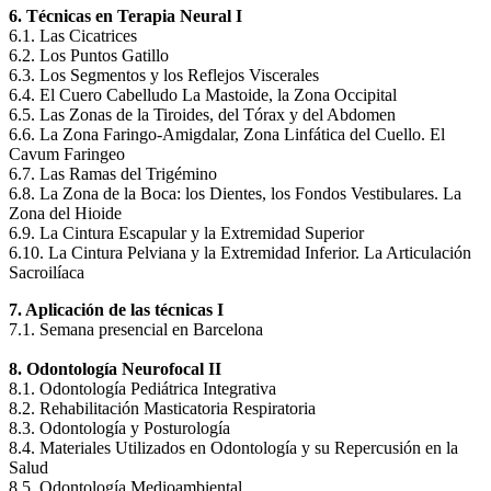
6. Técnicas en Terapia Neural I
6.1. Las Cicatrices
6.2. Los Puntos Gatillo
6.3. Los Segmentos y los Reflejos Viscerales
6.4. El Cuero Cabelludo La Mastoide, la Zona Occipital
6.5. Las Zonas de la Tiroides, del Tórax y del Abdomen
6.6. La Zona Faringo-Amigdalar, Zona Linfática del Cuello. El
Cavum Faringeo
6.7. Las Ramas del Trigémino
6.8. La Zona de la Boca: los Dientes, los Fondos Vestibulares. La
Zona del Hioide
6.9. La Cintura Escapular y la Extremidad Superior
6.10. La Cintura Pelviana y la Extremidad Inferior. La Articulación
Sacroilíaca
7. Aplicación de las técnicas I
7.1. Semana presencial en Barcelona
8. Odontología Neurofocal II
8.1. Odontología Pediátrica Integrativa
8.2. Rehabilitación Masticatoria Respiratoria
8.3. Odontología y Posturología
8.4. Materiales Utilizados en Odontología y su Repercusión en la
Salud
8.5. Odontología Medioambiental