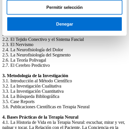
1.7. Una Interpretación Científica e Integrada del Concepto de
Permitir selección
Célula. Los Biofotones y el Tejido Conectivo y el Sistema Fascial
1.8. La Interacción entre el SNA, el Sistema Inmune, las Emociones
y la Inflamación
Denegar
2. Bases Neurofisiológicas
2.1. La Matriz Extracelular
2.2. El Tejido Conectivo y el Sistema Fascial
2.3. El Nervismo
2.4. La Neurofisiología del Dolor
2.5. La Neurofisiología del Segmento
2.6. La Teoría Polivagal
2.7. El Cerebro Predictivo
3. Metodología de la Investigación
3.1. Introducción al Método Científico
3.2. La Investigación Cualitativa
3.3. La Investigación Cuantitativa
3.4. La Búsqueda Bibliográfica
3.5. Case Reports
3.6. Publicaciones Científicas en Terapia Neural
4. Bases Prácticas de la Terapia Neural
4.1. La Historia de Vida en la Terapia Neural: escuchar, mirar y ver,
palpar y tocar. La Relación con el Paciente. La Conciencia en la