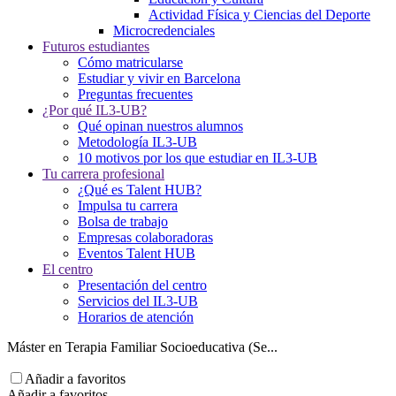
Actividad Física y Ciencias del Deporte
Microcredenciales
Futuros estudiantes
Cómo matricularse
Estudiar y vivir en Barcelona
Preguntas frecuentes
¿Por qué IL3-UB?
Qué opinan nuestros alumnos
Metodología IL3-UB
10 motivos por los que estudiar en IL3-UB
Tu carrera profesional
¿Qué es Talent HUB?
Impulsa tu carrera
Bolsa de trabajo
Empresas colaboradoras
Eventos Talent HUB
El centro
Presentación del centro
Servicios del IL3-UB
Horarios de atención
Máster en Terapia Familiar Socioeducativa (Se...
Añadir a favoritos
Añadir a favoritos