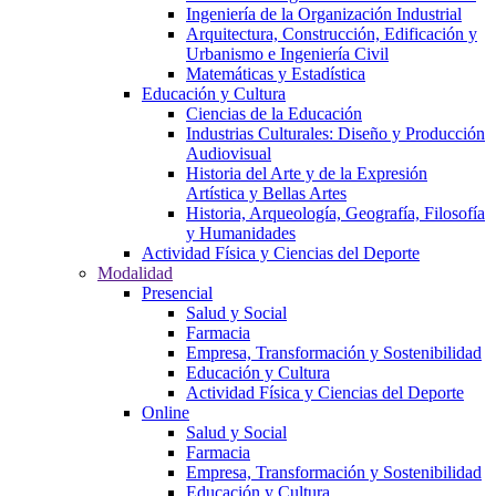
Ingeniería de la Organización Industrial
Arquitectura, Construcción, Edificación y
Urbanismo e Ingeniería Civil
Matemáticas y Estadística
Educación y Cultura
Ciencias de la Educación
Industrias Culturales: Diseño y Producción
Audiovisual
Historia del Arte y de la Expresión
Artística y Bellas Artes
Historia, Arqueología, Geografía, Filosofía
y Humanidades
Actividad Física y Ciencias del Deporte
Modalidad
Presencial
Salud y Social
Farmacia
Empresa, Transformación y Sostenibilidad
Educación y Cultura
Actividad Física y Ciencias del Deporte
Online
Salud y Social
Farmacia
Empresa, Transformación y Sostenibilidad
Educación y Cultura