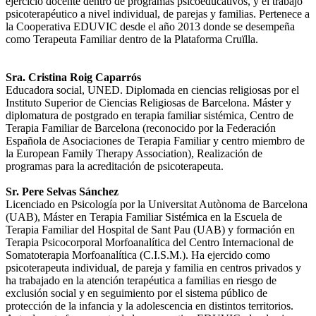
ejercicio docente dentro de programas psicoeducativos, y el trabajo
psicoterapéutico a nivel individual, de parejas y familias. Pertenece a
la Cooperativa EDUVIC desde el año 2013 donde se desempeña
como Terapeuta Familiar dentro de la Plataforma Cruïlla.
Sra. Cristina Roig Caparrós
Educadora social, UNED. Diplomada en ciencias religiosas por el
Instituto Superior de Ciencias Religiosas de Barcelona. Máster y
diplomatura de postgrado en terapia familiar sistémica, Centro de
Terapia Familiar de Barcelona (reconocido por la Federación
Española de Asociaciones de Terapia Familiar y centro miembro de
la European Family Therapy Association), Realización de
programas para la acreditación de psicoterapeuta.
Sr. Pere Selvas Sánchez
Licenciado en Psicología por la Universitat Autònoma de Barcelona
(UAB), Máster en Terapia Familiar Sistémica en la Escuela de
Terapia Familiar del Hospital de Sant Pau (UAB) y formación en
Terapia Psicocorporal Morfoanalítica del Centro Internacional de
Somatoterapia Morfoanalítica (C.I.S.M.). Ha ejercido como
psicoterapeuta individual, de pareja y familia en centros privados y
ha trabajado en la atención terapéutica a familias en riesgo de
exclusión social y en seguimiento por el sistema público de
protección de la infancia y la adolescencia en distintos territorios.