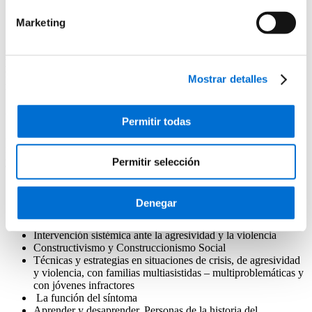
dolor»
Marketing
Trastornos depresivos y familia
3. Intervenciones terapéuticas en contextos socioeducativos y
principales técnicas y estrategias en situaciones de crisis con
familias multiasistidas – multiproblemáticas, con jóvenes
Mostrar detalles
infractores, y en situaciones con agresividad y violencia
3.1. Intervenciones terapéuticas en contextos socioeducativos
Permitir todas
3.2. Principales técnicas y estrategias en situaciones de crisis con
familias multiasistidas – multiproblemáticas, con jóvenes infractores,
y en situaciones con agresividad y violencia
Permitir selección
Intervención en
crisis
Denegar
Terapia familiar en familias multiasistidas –
multiproblemáticas
Intervención sistémica ante la agresividad y la violencia
Constructivismo y Construccionismo Social
Técnicas y estrategias en situaciones de crisis, de agresividad
y violencia, con familias multiasistidas – multiproblemáticas y
con jóvenes infractores
La función del síntoma
Aprender y desaprender, Personas de la historia del