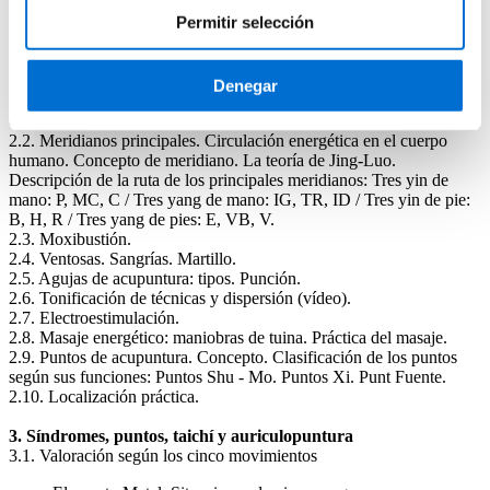
Cuatro elementos. Ver, escuchar, escuchar y oír. El pulso y la
Permitir selección
lengua.
2. Meridianos, puntos, instrumental y Tuina
2.1. Principios terapéuticos: métodos de actuación en la medicina
Denegar
tradicional china. Masajes, acupuntura, moxibustión, gimnasia,
dietética, fitoterapia. Auriculopuntura, craneopuntura.
2.2. Meridianos principales. Circulación energética en el cuerpo
humano. Concepto de meridiano. La teoría de Jing-Luo.
Descripción de la ruta de los principales meridianos: Tres yin de
mano: P, MC, C / Tres yang de mano: IG, TR, ID / Tres yin de pie:
B, H, R / Tres yang de pies: E, VB, V.
2.3. Moxibustión.
2.4. Ventosas. Sangrías. Martillo.
2.5. Agujas de acupuntura: tipos. Punción.
2.6. Tonificación de técnicas y dispersión (vídeo).
2.7. Electroestimulación.
2.8. Masaje energético: maniobras de tuina. Práctica del masaje.
2.9. Puntos de acupuntura. Concepto. Clasificación de los puntos
según sus funciones: Puntos Shu ‑ Mo. Puntos Xi. Punt Fuente.
2.10. Localización práctica.
3. Síndromes, puntos, taichí y auriculopuntura
3.1. Valoración según los cinco movimientos