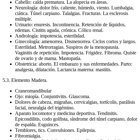
Cabello: caída prematura. La alopecia en áreas.
Neurología: dolor frío, caliente, húmedo, viento. Lumbalgia,
ciática. Túnel carpiano. Talalgias. Fracturas. La esclerosis
múltiple.
Urinario: enuresis. Incontinencia. Retención de líquidos,
edemas. Cistitis aguda, crónica. Cólico renal.
Andrología: impotencia, esterilidad.
Ginecología: amenorrea. Dismenorrea. Ciclos cortos y largos.
Esterilidad. Metrorragias. Suspiros de la menopausia.
Vaginitis de repetición. Impotencia. Frigidez. Fibroma. Quiste
de ovario y de mama. Mastopatía.
Obstetricia: aborto. El embarazo y sus enfermedades. Parto:
analgesia, dilatación. Lactancia materna: mastitis.
5.3. Elemento Madera.
Craneomandibular
Ojo: miopía. Conjuntivitis. Glaucoma.
Dolores de cabeza, migrañas, cervicalgias, tortícolis, parálisis
facial, neuralgia del trigémino.
Aparato locomotor y medicina deportiva. Tendinitis.
Epicondilitis, codo golfista, síndrome del túnel carpiano, dolor
de espalda. Esguinces.
Temblores, tics. Convulsiones. Epilepsia.
Fibromialgia.