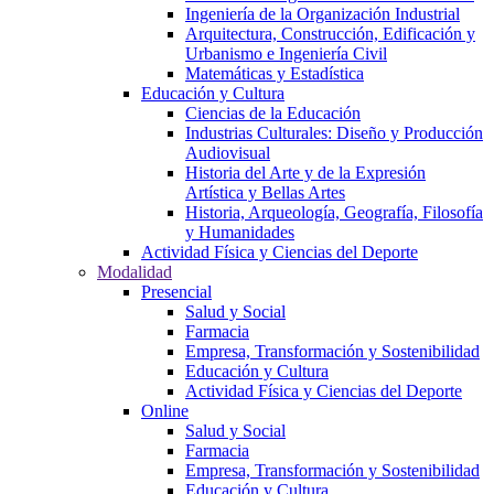
Ingeniería de la Organización Industrial
Arquitectura, Construcción, Edificación y
Urbanismo e Ingeniería Civil
Matemáticas y Estadística
Educación y Cultura
Ciencias de la Educación
Industrias Culturales: Diseño y Producción
Audiovisual
Historia del Arte y de la Expresión
Artística y Bellas Artes
Historia, Arqueología, Geografía, Filosofía
y Humanidades
Actividad Física y Ciencias del Deporte
Modalidad
Presencial
Salud y Social
Farmacia
Empresa, Transformación y Sostenibilidad
Educación y Cultura
Actividad Física y Ciencias del Deporte
Online
Salud y Social
Farmacia
Empresa, Transformación y Sostenibilidad
Educación y Cultura