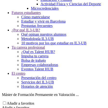
Actividad Física y Ciencias del Deporte
Microcredenciales
Futuros estudiantes
Cómo matricularse
Estudiar y vivir en Barcelona
Preguntas frecuentes
¿Por qué IL3-UB?
Qué opinan nuestros alumnos
Metodología IL3-UB
10 motivos por los que estudiar en IL3-UB
Tu carrera profesional
¿Qué es Talent HUB?
Impulsa tu carrera
Bolsa de trabajo
Empresas colaboradoras
Eventos Talent HUB
El centro
Presentación del centro
Servicios del IL3-UB
Horarios de atención
Máster de Formación Permanente en Valoración ...
Añadir a favoritos
Añadir a favoritos