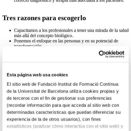
correcto diagnóstico y terapia más adecuada a los pacientes.
Tres razones para escogerlo
Capacitamos a los profesionales a tener una mirada de la salud
más allá del concepto biológico.
Ponemos el enfoque en las personas y en su potencial de
transformación.
Desarrollamos una actitud y mentalidad integrativa de las
ciencias de la salud.
Acreditación académica
Esta página web usa cookies
Máster de Formación Permanente en Valoración Energética y
El sitio web de Fundació Institut de Formació Contínua
Acupuntura por la Universitat de Barcelona.
de la Universitat de Barcelona utiliza cookies propias y
Curso propio diseñado según las directrices del Espacio Europeo de
de terceros con el fin de gestionar sus preferencias
Educación Superior y equivalente a 60 créditos ECTS.
(recordar información para que acceda al sitio web con
determinadas características que puedan diferenciar su
Programa
experiencia de la de otros usuarios), con fines
estadísticos (analizar cómo interactúa con el sitio web) y
1. Historia y fundamentos. Etiopatogenia