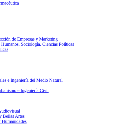
armacéutica
ección de Empresas y Marketing
s Humanos, Sociología, Ciencias Políticas
licas
ales e Ingeniería del Medio Natural
rbanismo e Ingeniería Civil
Audiovisual
 y Bellas Artes
a y Humanidades