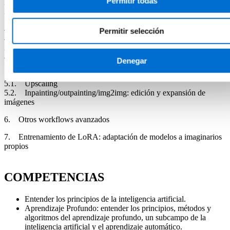
Permitir todas
3.2. ControlNet: control preciso a partir de imágenes guía
3.3. IPAdapter: transferencia de estilos y referencias visuales
4. Control por regiones
Permitir selección
4.1. Control regional con prompts: CLIP Directional Prompt
Attention
4.2. Control regional con IPAdapter: attention masking
Denegar
5. Procesos posgeneración
5.1. Upscaling
5.2. Inpainting/outpainting/img2img: edición y expansión de
imágenes
6. Otros workflows avanzados
7. Entrenamiento de LoRA: adaptación de modelos a imaginarios
propios
COMPETENCIAS
Entender los principios de la inteligencia artificial.
Aprendizaje Profundo: entender los principios, métodos y
algoritmos del aprendizaje profundo, un subcampo de la
inteligencia artificial y el aprendizaje automático.