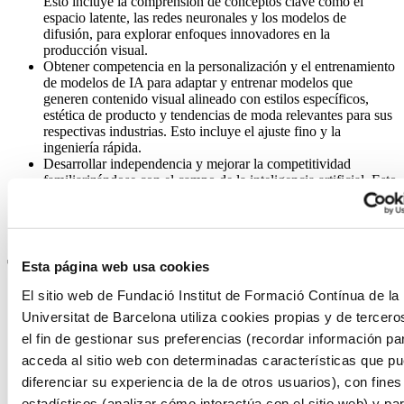
Esto incluye la comprensión de conceptos clave como el
espacio latente, las redes neuronales y los modelos de
difusión, para explorar enfoques innovadores en la
producción visual.
Obtener competencia en la personalización y el entrenamiento
de modelos de IA para adaptar y entrenar modelos que
generen contenido visual alineado con estilos específicos,
estética de producto y tendencias de moda relevantes para sus
respectivas industrias. Esto incluye el ajuste fino y la
ingeniería rápida.
Desarrollar independencia y mejorar la competitividad
familiarizándose con el campo de la inteligencia artificial. Esto
permitirá aprender nuevas técnicas de manera autónoma y
comprender las oportunidades y limitaciones de la IA en la
creación de contenido visual.
Tres razones para escogerlo
Esta página web usa cookies
El sitio web de Fundació Institut de Formació Contínua de la
Formación práctica para dominar la herramienta ComfyUI
Universitat de Barcelona utiliza cookies propias y de tercero
para la creación de contenido visual, y su aplicación en los
ámbitos profesionales del marketing, el diseño, la fotografía y
el fin de gestionar sus preferencias (recordar información pa
la moda para obtener una habilidad que supondrá una ventaja
acceda al sitio web con determinadas características que p
competitiva en la industria creativa.
diferenciar su experiencia de la de otros usuarios), con fines
Programa desarrollado en colaboración con COLBACAT,
expertos con amplio recorrido y experiencia en el sector,
estadísticos (analizar cómo interactúa con el sitio web) y pa