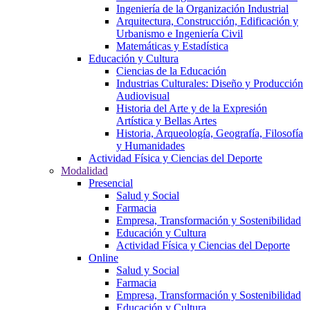
Ingeniería de la Organización Industrial
Arquitectura, Construcción, Edificación y
Urbanismo e Ingeniería Civil
Matemáticas y Estadística
Educación y Cultura
Ciencias de la Educación
Industrias Culturales: Diseño y Producción
Audiovisual
Historia del Arte y de la Expresión
Artística y Bellas Artes
Historia, Arqueología, Geografía, Filosofía
y Humanidades
Actividad Física y Ciencias del Deporte
Modalidad
Presencial
Salud y Social
Farmacia
Empresa, Transformación y Sostenibilidad
Educación y Cultura
Actividad Física y Ciencias del Deporte
Online
Salud y Social
Farmacia
Empresa, Transformación y Sostenibilidad
Educación y Cultura