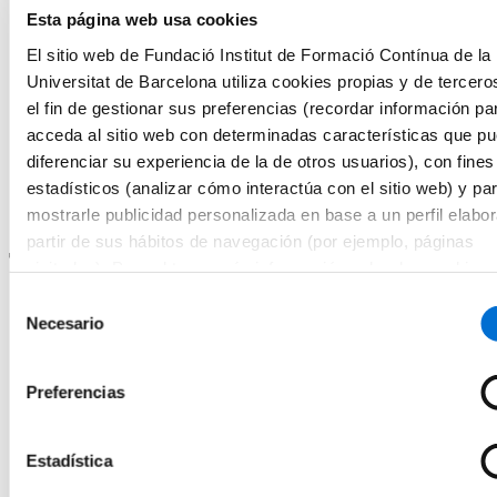
Objetivos
Esta página web usa cookies
El sitio web de Fundació Institut de Formació Contínua de la
Definir una visión clara del proyecto y alinear el equipo con
los objetivos principales.
Universitat de Barcelona utiliza cookies propias y de tercero
Identificar las necesidades del cliente/usuario mediante mapas
el fin de gestionar sus preferencias (recordar información pa
de persona y
journey mapping
.
acceda al sitio web con determinadas características que p
Priorizar tareas y funcionalidades para crear el producto
mínimo viable (MVP).
diferenciar su experiencia de la de otros usuarios), con fines
Validar prototipos rápidamente con
feedback
real.
estadísticos (analizar cómo interactúa con el sitio web) y pa
Usar herramientas ágiles como Kanban para gestionar equipos
mostrarle publicidad personalizada en base a un perfil elabo
e iteraciones.
partir de sus hábitos de navegación (por ejemplo, páginas
Tres razones para escogerlo
visitadas). Para obtener más información sobre las cookies
consultar la
Política de cookies
del sitio web.
Selección
La formación está dotada del reconocimiento que otorga un
Necesario
de
título emitido por la Universidad de Barcelona y registrado en
Europass.
consentimiento
Formación práctica orientada a resultados reales.
Aprenderás a integrar las mejores prácticas de gestión ágil con
Preferencias
herramientas de validación y diseño colaborativo para definir
el MVP de manera eficiente y alineada con los objetivos
estratégicos.
Estadística
Mejora la toma de decisiones y minimiza riesgos.
Con
lean inception
podrás alinear equipos multidiscipllinarios