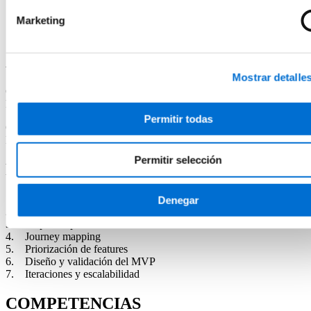
desde el primer día, detectar incoherencias a tiempo y reducir
costes de implementación mediante una planificación realista
Marketing
y compartida.
Acreditación académica
Mostrar detalle
Certificado de Microcredencial Universitaria por la Universitat de
Barcelona.
Permitir todas
Curso propio diseñado según las directrices del Espacio Europeo de
Educación Superior y equivalente a 5 créditos ECTS.
Permitir selección
Programa
1. Introducción al lean inception y a las herramientas en línea
Denegar
2. Vision alignment
3. Mapas de persona
4. Journey mapping
5. Priorización de features
6. Diseño y validación del MVP
7. Iteraciones y escalabilidad
COMPETENCIAS