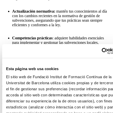
Actualización normativa:
mantén tus conocimientos al día
con los cambios recientes en la normativa de gestión de
subvenciones, asegurando que tus prácticas sean siempre
eficientes y conformes a la ley.
Competencias prácticas
: adquiere habilidades esenciales
para implementar y gestionar las subvenciones locales,
mejorando tu capacidad para tomar decisiones informadas y
comunicarte eficazmente con expertos y ciudadanos.
Acreditación académica
Esta página web usa cookies
Certificado de Microcredencial Universitaria por la Universitat de
El sitio web de Fundació Institut de Formació Contínua de la
Barcelona.
Universitat de Barcelona utiliza cookies propias y de tercero
Curso propio diseñado según las directrices del Espacio Europeo de
el fin de gestionar sus preferencias (recordar información pa
Educación Superior y equivalente a 3 créditos ECTS
acceda al sitio web con determinadas características que p
Programa
diferenciar su experiencia de la de otros usuarios), con fines
estadísticos (analizar cómo interactúa con el sitio web) y pa
Introducción. Las subvenciones y su gestión.
mostrarle publicidad personalizada en base a un perfil elabo