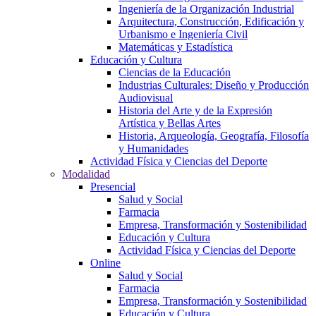
Ingeniería de la Organización Industrial
Arquitectura, Construcción, Edificación y
Urbanismo e Ingeniería Civil
Matemáticas y Estadística
Educación y Cultura
Ciencias de la Educación
Industrias Culturales: Diseño y Producción
Audiovisual
Historia del Arte y de la Expresión
Artística y Bellas Artes
Historia, Arqueología, Geografía, Filosofía
y Humanidades
Actividad Física y Ciencias del Deporte
Modalidad
Presencial
Salud y Social
Farmacia
Empresa, Transformación y Sostenibilidad
Educación y Cultura
Actividad Física y Ciencias del Deporte
Online
Salud y Social
Farmacia
Empresa, Transformación y Sostenibilidad
Educación y Cultura