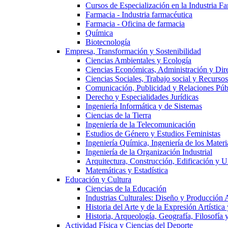
Cursos de Especialización en la Industria F
Farmacia - Industria farmacéutica
Farmacia - Oficina de farmacia
Química
Biotecnología
Empresa, Transformación y Sostenibilidad
Ciencias Ambientales y Ecología
Ciencias Económicas, Administración y Dir
Ciencias Sociales, Trabajo social y Recurso
Comunicación, Publicidad y Relaciones Púb
Derecho y Especialidades Jurídicas
Ingeniería Informática y de Sistemas
Ciencias de la Tierra
Ingeniería de la Telecomunicación
Estudios de Género y Estudios Feministas
Ingeniería Química, Ingeniería de los Materi
Ingeniería de la Organización Industrial
Arquitectura, Construcción, Edificación y U
Matemáticas y Estadística
Educación y Cultura
Ciencias de la Educación
Industrias Culturales: Diseño y Producción 
Historia del Arte y de la Expresión Artística
Historia, Arqueología, Geografía, Filosofí
Actividad Física y Ciencias del Deporte