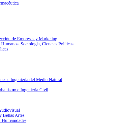
armacéutica
ección de Empresas y Marketing
s Humanos, Sociología, Ciencias Políticas
licas
ales e Ingeniería del Medio Natural
rbanismo e Ingeniería Civil
Audiovisual
 y Bellas Artes
a y Humanidades