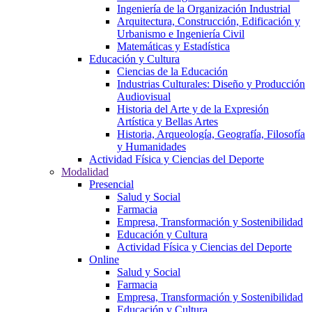
Ingeniería de la Organización Industrial
Arquitectura, Construcción, Edificación y
Urbanismo e Ingeniería Civil
Matemáticas y Estadística
Educación y Cultura
Ciencias de la Educación
Industrias Culturales: Diseño y Producción
Audiovisual
Historia del Arte y de la Expresión
Artística y Bellas Artes
Historia, Arqueología, Geografía, Filosofía
y Humanidades
Actividad Física y Ciencias del Deporte
Modalidad
Presencial
Salud y Social
Farmacia
Empresa, Transformación y Sostenibilidad
Educación y Cultura
Actividad Física y Ciencias del Deporte
Online
Salud y Social
Farmacia
Empresa, Transformación y Sostenibilidad
Educación y Cultura