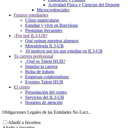
Actividad Física y Ciencias del Deporte
Microcredenciales
Futuros estudiantes
Cómo matricularse
Estudiar y vivir en Barcelona
Preguntas frecuentes
¿Por qué IL3-UB?
Qué opinan nuestros alumnos
Metodología IL3-UB
10 motivos por los que estudiar en IL3-UB
Tu carrera profesional
¿Qué es Talent HUB?
Impulsa tu carrera
Bolsa de trabajo
Empresas colaboradoras
Eventos Talent HUB
El centro
Presentación del centro
Servicios del IL3-UB
Horarios de atención
Obligaciones Legales de las Entidades No Lucr...
Añadir a favoritos
Añadir a favoritos