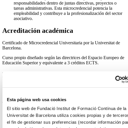
responsabilidades dentro de juntas directivas, proyectos o
tareas administrativas. Esta microcredencial potencia la
empleabilidad y contribuye a la profesionalización del sector
asociativo.
Acreditación académica
Certificado de Microcredencial Universitaria por la Universitat de
Barcelona.
Curso propio diseñado según las directrices del Espacio Europeo de
Educación Superior y equivalente a 3 créditos ECTS.
Programa
1. Marco jurídico de las entidades no lucrativas
1.1. La no lucratividad y las principales formas jurídicas sin ánimo
Esta página web usa cookies
de lucro
El sitio web de Fundació Institut de Formació Contínua de la
1.2. Marco legal general y normativa sectorial
Universitat de Barcelona utiliza cookies propias y de tercero
1.3. Gobernanza democrática, participación y ética organizacional
el fin de gestionar sus preferencias (recordar información pa