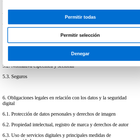
transparencia
4.2. Obligaciones contables y fiscales
Permitir todas
4.3. Fuentes de financiación y gestión de subvenciones
Permitir selección
5. Obligaciones legales en la organización de actividades
Denegar
5.1. Planificación y organización de actividades
5.2. Normativa específica y sectorial
5.3. Seguros
6. Obligaciones legales en relación con los datos y la seguridad
digital
6.1. Protección de datos personales y derechos de imagen
6.2. Propiedad intelectual, registro de marca y derechos de autor
6.3. Uso de servicios digitales y principales medidas de