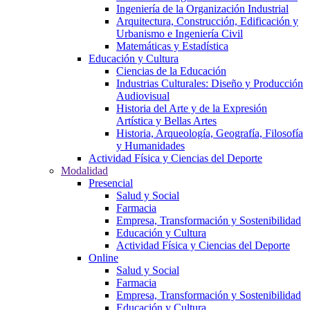
Ingeniería de la Organización Industrial
Arquitectura, Construcción, Edificación y
Urbanismo e Ingeniería Civil
Matemáticas y Estadística
Educación y Cultura
Ciencias de la Educación
Industrias Culturales: Diseño y Producción
Audiovisual
Historia del Arte y de la Expresión
Artística y Bellas Artes
Historia, Arqueología, Geografía, Filosofía
y Humanidades
Actividad Física y Ciencias del Deporte
Modalidad
Presencial
Salud y Social
Farmacia
Empresa, Transformación y Sostenibilidad
Educación y Cultura
Actividad Física y Ciencias del Deporte
Online
Salud y Social
Farmacia
Empresa, Transformación y Sostenibilidad
Educación y Cultura