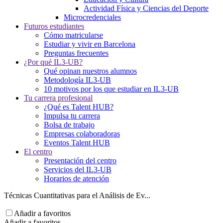
Actividad Física y Ciencias del Deporte
Microcredenciales
Futuros estudiantes
Cómo matricularse
Estudiar y vivir en Barcelona
Preguntas frecuentes
¿Por qué IL3-UB?
Qué opinan nuestros alumnos
Metodología IL3-UB
10 motivos por los que estudiar en IL3-UB
Tu carrera profesional
¿Qué es Talent HUB?
Impulsa tu carrera
Bolsa de trabajo
Empresas colaboradoras
Eventos Talent HUB
El centro
Presentación del centro
Servicios del IL3-UB
Horarios de atención
Técnicas Cuantitativas para el Análisis de Ev...
Añadir a favoritos
Añadir a favoritos