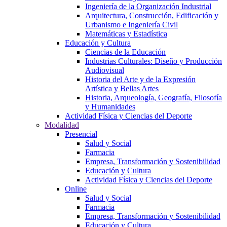
Ingeniería de la Organización Industrial
Arquitectura, Construcción, Edificación y
Urbanismo e Ingeniería Civil
Matemáticas y Estadística
Educación y Cultura
Ciencias de la Educación
Industrias Culturales: Diseño y Producción
Audiovisual
Historia del Arte y de la Expresión
Artística y Bellas Artes
Historia, Arqueología, Geografía, Filosofía
y Humanidades
Actividad Física y Ciencias del Deporte
Modalidad
Presencial
Salud y Social
Farmacia
Empresa, Transformación y Sostenibilidad
Educación y Cultura
Actividad Física y Ciencias del Deporte
Online
Salud y Social
Farmacia
Empresa, Transformación y Sostenibilidad
Educación y Cultura