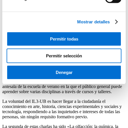
17/6/2024
Descubrir el olor gracias a las charlas
Mostrar detalles
«Vive Els Juliols»
Compartir
Permitir todas
Share in Whatsapp
Share in LinkedIn
Permitir selección
Share in Twitter
Share in Facebook
El sentido del olfato ha sido el protagonista de la segunda charla del
Denegar
ciclo «Vive Els Juliols» del Instituto de Formación Continua de la
Universidad de Barcelona (IL3-UB), unas sesiones pensadas como
antesala de la escuela de verano en la que el público general puede
aprender sobre varias disciplinas a través de cursos y talleres.
La voluntad del IL3-UB es hacer llegar a la ciudadanía el
conocimiento en arte, historia, ciencias experimentales y sociales y
tecnología, respondiendo a las inquietudes e intereses de todas las
personas, sin ningún requisito formativo previo.
La segunda de estas charlas ha sido «La olfacción: la química, la