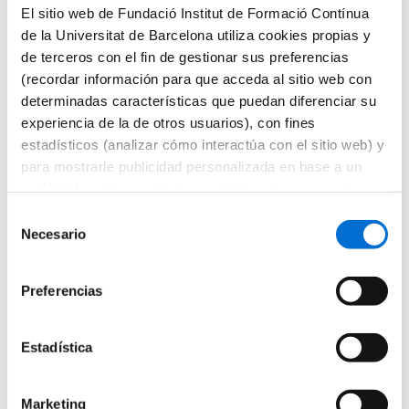
El sitio web de Fundació Institut de Formació Contínua
Actividad Física y Ciencias del Deporte
Microcredenciales
de la Universitat de Barcelona utiliza cookies propias y
Futuros estudiantes
de terceros con el fin de gestionar sus preferencias
Cómo matricularse
(recordar información para que acceda al sitio web con
Estudiar y vivir en Barcelona
Preguntas frecuentes
determinadas características que puedan diferenciar su
¿Por qué IL3-UB?
experiencia de la de otros usuarios), con fines
Qué opinan nuestros alumnos
estadísticos (analizar cómo interactúa con el sitio web) y
Metodología IL3-UB
10 motivos por los que estudiar en IL3-UB
para mostrarle publicidad personalizada en base a un
Tu carrera profesional
perfil elaborado a partir de sus hábitos de navegación
¿Qué es Talent HUB?
(por ejemplo, páginas visitadas). Para obtener más
Impulsa tu carrera
Selección
Bolsa de trabajo
información sobre las cookies puede consultar la
Necesario
de
Empresas colaboradoras
Política de cookies
del sitio web.
consentimiento
Eventos Talent HUB
El centro
Preferencias
Presentación del centro
Servicios del IL3-UB
Horarios de atención
Estadística
Inicio
Listado de noticias
Descubrir el olor gracias a las charlas «Vive Els Juliols»
Marketing