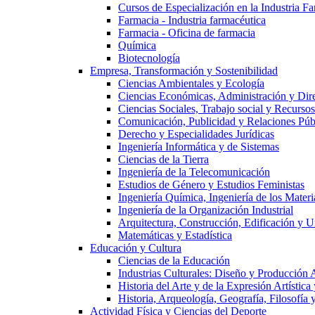
Cursos de Especialización en la Industria F
Farmacia - Industria farmacéutica
Farmacia - Oficina de farmacia
Química
Biotecnología
Empresa, Transformación y Sostenibilidad
Ciencias Ambientales y Ecología
Ciencias Económicas, Administración y Dir
Ciencias Sociales, Trabajo social y Recurso
Comunicación, Publicidad y Relaciones Púb
Derecho y Especialidades Jurídicas
Ingeniería Informática y de Sistemas
Ciencias de la Tierra
Ingeniería de la Telecomunicación
Estudios de Género y Estudios Feministas
Ingeniería Química, Ingeniería de los Materi
Ingeniería de la Organización Industrial
Arquitectura, Construcción, Edificación y U
Matemáticas y Estadística
Educación y Cultura
Ciencias de la Educación
Industrias Culturales: Diseño y Producción 
Historia del Arte y de la Expresión Artística
Historia, Arqueología, Geografía, Filosofí
Actividad Física y Ciencias del Deporte