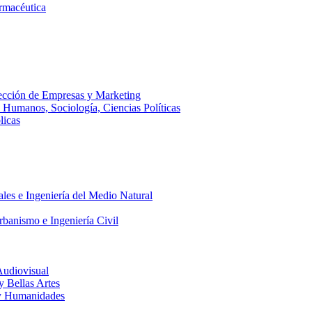
armacéutica
ección de Empresas y Marketing
s Humanos, Sociología, Ciencias Políticas
licas
ales e Ingeniería del Medio Natural
rbanismo e Ingeniería Civil
Audiovisual
 y Bellas Artes
a y Humanidades