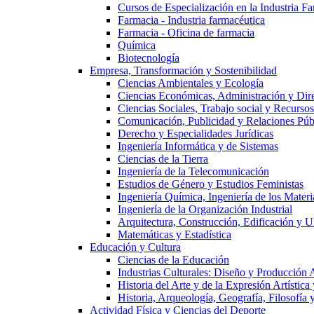
Cursos de Especialización en la Industria F
Farmacia - Industria farmacéutica
Farmacia - Oficina de farmacia
Química
Biotecnología
Empresa, Transformación y Sostenibilidad
Ciencias Ambientales y Ecología
Ciencias Económicas, Administración y Dir
Ciencias Sociales, Trabajo social y Recurso
Comunicación, Publicidad y Relaciones Púb
Derecho y Especialidades Jurídicas
Ingeniería Informática y de Sistemas
Ciencias de la Tierra
Ingeniería de la Telecomunicación
Estudios de Género y Estudios Feministas
Ingeniería Química, Ingeniería de los Materi
Ingeniería de la Organización Industrial
Arquitectura, Construcción, Edificación y U
Matemáticas y Estadística
Educación y Cultura
Ciencias de la Educación
Industrias Culturales: Diseño y Producción 
Historia del Arte y de la Expresión Artística
Historia, Arqueología, Geografía, Filosofí
Actividad Física y Ciencias del Deporte