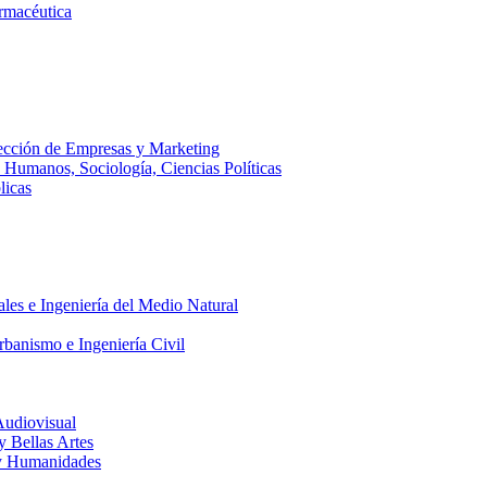
armacéutica
ección de Empresas y Marketing
s Humanos, Sociología, Ciencias Políticas
licas
ales e Ingeniería del Medio Natural
rbanismo e Ingeniería Civil
Audiovisual
 y Bellas Artes
a y Humanidades